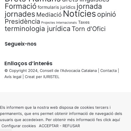
Formació
jornada
formularis jurídics
Notícies
jornades
opinió
Mediació
Presidència
Taxes
Projectes Internacionals
terminologia jurídica
Torn d'Ofici
Segueix-nos
Enllaços d’interés
© Copyright 2024, Consell de l'Advocacia Catalana |
Contacta
|
Avís legal
| Creat per
IURISTEL
X
Back
to
top
button
Els informem que la nostra web disposa de cookies tercers i
permanents, que ens permet obtenir informació de navegació dels
usuaris que accedeixen. Per obtenir més informació fes click
aquí
Configurar cookies
ACCEPTAR
-
REFUSAR