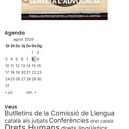
Agenda
agost 2026
Dl
Dt
Dc
Dj
Dv
Ds
Dg
1
2
3
4
5
6
7
8
9
10
11
12
13
14
15
16
17
18
19
20
21
22
23
24
25
26
27
28
29
30
31
« jul.
set. »
Veus
Butlletins de la Comissió de Llengua
Conferències
català als jutjats
dret català
Drets Humans
drets lingüístics