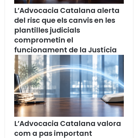
d
l
L’Advocacia Catalana alerta
e
C
s
o
del risc que els canvis en les
e
l
plantilles judicials
m
·
b
l
comprometin el
r
e
funcionament de la Justícia
e
g
2
i
0
d
1
'
3
A
)
d
v
o
c
a
t
s
L’Advocacia Catalana valora
d
com a pas important
e