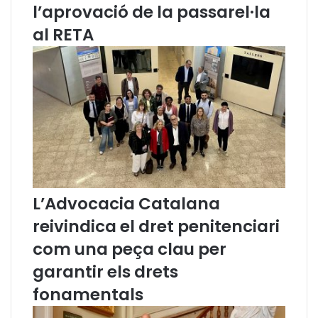
G
l’aprovació de la passarel·la
r
al RETA
a
n
o
l
l
e
r
s
q
u
e
p
L’Advocacia Catalana
r
reivindica el dret penitenciari
e
s
com una peça clau per
t
garantir els drets
a
r
fonamentals
a
n