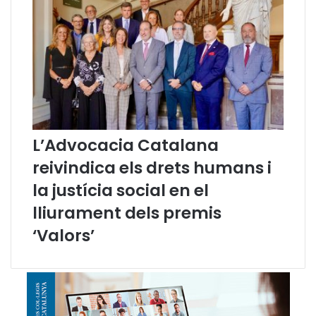
e
l
S
e
r
v
e
i
d
L’Advocacia Catalana
'
O
reivindica els drets humans i
r
la justícia social en el
i
e
lliurament dels premis
n
‘Valors’
t
a
c
i
ó
J