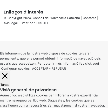
Enllaços d’interés
© Copyright 2024, Consell de l'Advocacia Catalana |
Contacta
|
Avís legal
| Creat per
IURISTEL
X
Facebook
X
WhatsApp
Telegram
Viber
Back
to
top
button
Els informem que la nostra web disposa de cookies tercers i
permanents, que ens permet obtenir informació de navegació dels
usuaris que accedeixen. Per obtenir més informació fes click
aquí
Configurar cookies
ACCEPTAR
-
REFUSAR
Tanca
Visió general de privadesa
Aquest lloc web utilitza cookies per millorar la vostra experiència
mentre navegueu pel lloc web. D’aquestes, les cookies que es
classifiquen com a necessàries s’emmagatzemen al vostre navegador,