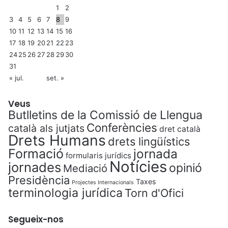
1
2
3
4
5
6
7
8
9
10
11
12
13
14
15
16
17
18
19
20
21
22
23
24
25
26
27
28
29
30
31
« jul.
set. »
Veus
Butlletins de la Comissió de Llengua
Conferències
català als jutjats
dret català
Drets Humans
drets lingüístics
Formació
jornada
formularis jurídics
Notícies
jornades
opinió
Mediació
Presidència
Taxes
Projectes Internacionals
terminologia jurídica
Torn d'Ofici
Segueix-nos