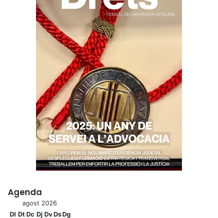
Agenda
agost 2026
Dl
Dt
Dc
Dj
Dv
Ds
Dg