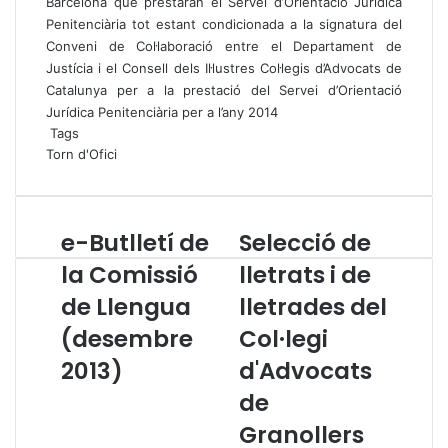
Barcelona
que prestaran el Servei d’Orientació Jurídica
Penitenciària tot estant condicionada a la signatura del
Conveni de Col·laboració entre el Departament de
Justícia i el Consell dels Il·lustres Col·legis d’Advocats de
Catalunya per a la prestació del Servei d’Orientació
Jurídica Penitenciària per a l’any 2014
Tags
Torn d'Ofici
e-Butlletí de
Selecció de
e
S
-
e
la Comissió
lletrats i de
B
l
de Llengua
lletrades del
u
e
t
c
(desembre
Col·legi
l
c
l
2013)
i
d'Advocats
e
ó
de
t
d
í
e
Granollers
d
l