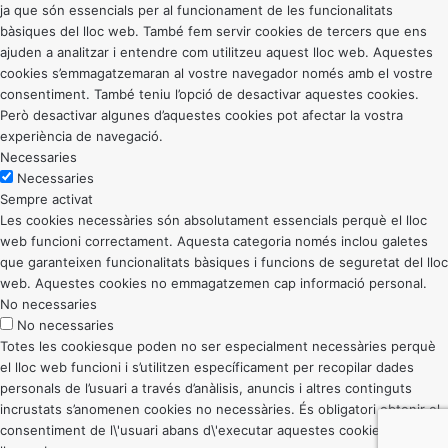
ja que són essencials per al funcionament de les funcionalitats
bàsiques del lloc web. També fem servir cookies de tercers que ens
ajuden a analitzar i entendre com utilitzeu aquest lloc web. Aquestes
cookies s’emmagatzemaran al vostre navegador només amb el vostre
consentiment. També teniu l’opció de desactivar aquestes cookies.
Però desactivar algunes d’aquestes cookies pot afectar la vostra
experiència de navegació.
Necessaries
Necessaries
Sempre activat
Les cookies necessàries són absolutament essencials perquè el lloc
web funcioni correctament. Aquesta categoria només inclou galetes
que garanteixen funcionalitats bàsiques i funcions de seguretat del lloc
web. Aquestes cookies no emmagatzemen cap informació personal.
No necessaries
No necessaries
Totes les cookiesque poden no ser especialment necessàries perquè
el lloc web funcioni i s’utilitzen específicament per recopilar dades
personals de l’usuari a través d’anàlisis, anuncis i altres continguts
incrustats s’anomenen cookies no necessàries. És obligatori obtenir el
consentiment de l\'usuari abans d\'executar aquestes cookies al vostre