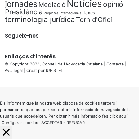
Notícies
jornades
opinió
Mediació
Presidència
Taxes
Projectes Internacionals
terminologia jurídica
Torn d'Ofici
Segueix-nos
Enllaços d’interés
© Copyright 2024, Consell de l'Advocacia Catalana |
Contacta
|
Avís legal
| Creat per
IURISTEL
X
Back
to
top
button
Els informem que la nostra web disposa de cookies tercers i
permanents, que ens permet obtenir informació de navegació dels
usuaris que accedeixen. Per obtenir més informació fes click
aquí
Configurar cookies
ACCEPTAR
-
REFUSAR