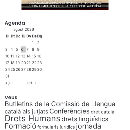
Agenda
agost 2026
Dl
Dt
Dc
Dj
Dv
Ds
Dg
1
2
3
4
5
6
7
8
9
10
11
12
13
14
15
16
17
18
19
20
21
22
23
24
25
26
27
28
29
30
31
« jul.
set. »
Veus
Butlletins de la Comissió de Llengua
Conferències
català als jutjats
dret català
Drets Humans
drets lingüístics
Formació
jornada
formularis jurídics