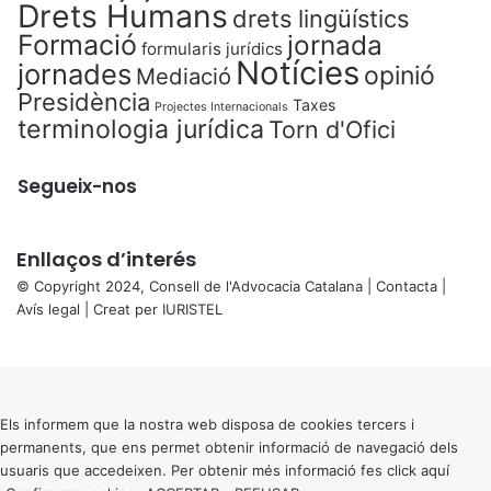
Drets Humans
drets lingüístics
Formació
jornada
formularis jurídics
Notícies
jornades
opinió
Mediació
Presidència
Taxes
Projectes Internacionals
terminologia jurídica
Torn d'Ofici
Segueix-nos
Enllaços d’interés
© Copyright 2024, Consell de l'Advocacia Catalana |
Contacta
|
Avís legal
| Creat per
IURISTEL
X
Back
to
top
button
Els informem que la nostra web disposa de cookies tercers i
permanents, que ens permet obtenir informació de navegació dels
usuaris que accedeixen. Per obtenir més informació fes click
aquí