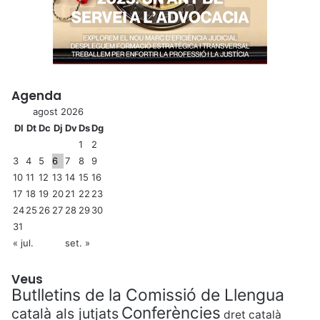
Agenda
agost 2026
Dl
Dt
Dc
Dj
Dv
Ds
Dg
1
2
3
4
5
6
7
8
9
10
11
12
13
14
15
16
17
18
19
20
21
22
23
24
25
26
27
28
29
30
31
« jul.
set. »
Veus
Butlletins de la Comissió de Llengua
Conferències
català als jutjats
dret català