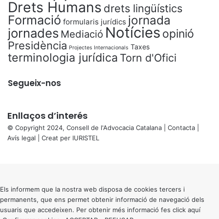
Drets Humans
drets lingüístics
Formació
jornada
formularis jurídics
Notícies
jornades
opinió
Mediació
Presidència
Taxes
Projectes Internacionals
terminologia jurídica
Torn d'Ofici
Segueix-nos
Enllaços d’interés
© Copyright 2024, Consell de l'Advocacia Catalana |
Contacta
|
Avís legal
| Creat per
IURISTEL
X
Back
to
top
button
Els informem que la nostra web disposa de cookies tercers i
permanents, que ens permet obtenir informació de navegació dels
usuaris que accedeixen. Per obtenir més informació fes click
aquí