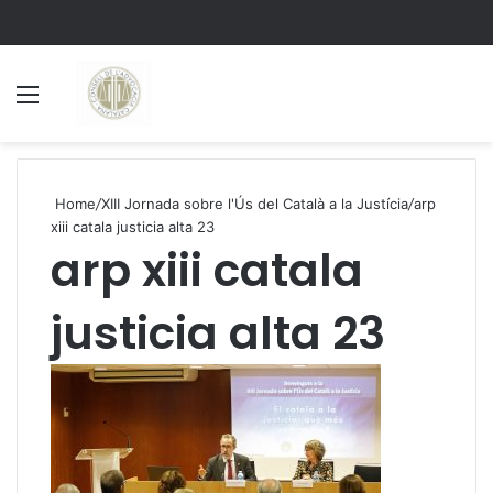
Menu
S
Home
/
XIII Jornada sobre l'Ús del Català a la Justícia
/
arp
xiii catala justicia alta 23
arp xiii catala
justicia alta 23