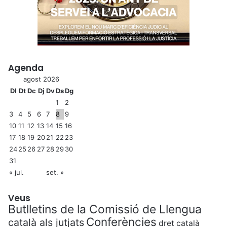
Agenda
agost 2026
Dl
Dt
Dc
Dj
Dv
Ds
Dg
1
2
3
4
5
6
7
8
9
10
11
12
13
14
15
16
17
18
19
20
21
22
23
24
25
26
27
28
29
30
31
« jul.
set. »
Veus
Butlletins de la Comissió de Llengua
Conferències
català als jutjats
dret català