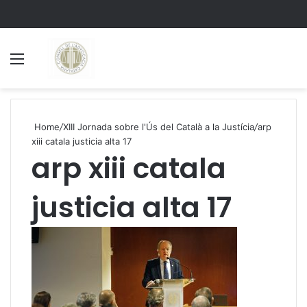
Menu
S
Home
/
XIII Jornada sobre l'Ús del Català a la Justícia
/
arp
xiii catala justicia alta 17
arp xiii catala
justicia alta 17