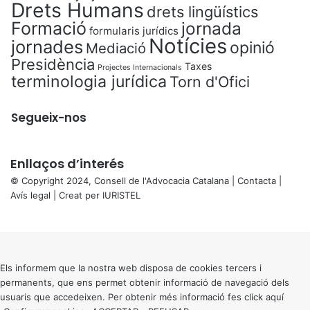
Drets Humans
drets lingüístics
Formació
jornada
formularis jurídics
Notícies
jornades
opinió
Mediació
Presidència
Taxes
Projectes Internacionals
terminologia jurídica
Torn d'Ofici
Segueix-nos
Enllaços d’interés
© Copyright 2024, Consell de l'Advocacia Catalana |
Contacta
|
Avís legal
| Creat per
IURISTEL
X
Back
to
top
button
Els informem que la nostra web disposa de cookies tercers i
permanents, que ens permet obtenir informació de navegació dels
usuaris que accedeixen. Per obtenir més informació fes click
aquí