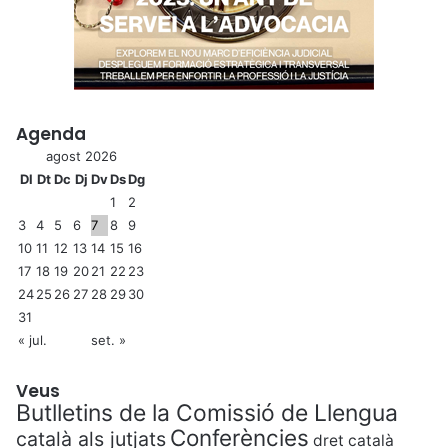
Agenda
agost 2026
Dl
Dt
Dc
Dj
Dv
Ds
Dg
1
2
3
4
5
6
7
8
9
10
11
12
13
14
15
16
17
18
19
20
21
22
23
24
25
26
27
28
29
30
31
« jul.
set. »
Veus
Butlletins de la Comissió de Llengua
Conferències
català als jutjats
dret català