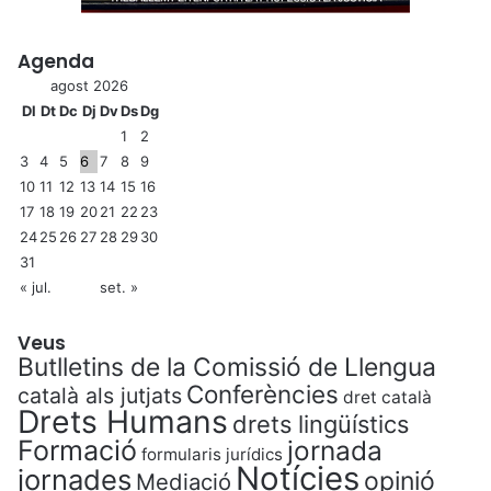
Agenda
agost 2026
Dl
Dt
Dc
Dj
Dv
Ds
Dg
1
2
3
4
5
6
7
8
9
10
11
12
13
14
15
16
17
18
19
20
21
22
23
24
25
26
27
28
29
30
31
« jul.
set. »
Veus
Butlletins de la Comissió de Llengua
Conferències
català als jutjats
dret català
Drets Humans
drets lingüístics
Formació
jornada
formularis jurídics
Notícies
jornades
opinió
Mediació