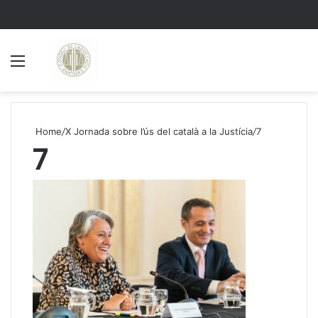
Menu
S
Home
/
X Jornada sobre l’ús del català a la Justícia
/
7
7