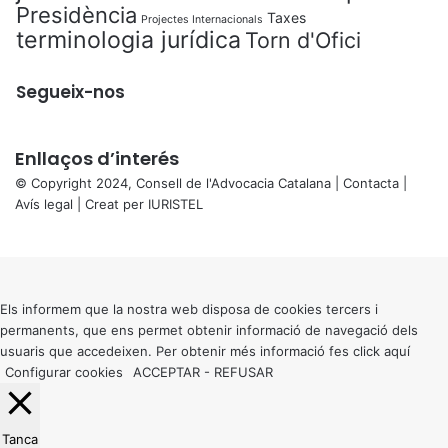
Presidència
Taxes
Projectes Internacionals
terminologia jurídica
Torn d'Ofici
Segueix-nos
Enllaços d’interés
© Copyright 2024, Consell de l'Advocacia Catalana |
Contacta
|
Avís legal
| Creat per
IURISTEL
X
Back
to
top
button
Els informem que la nostra web disposa de cookies tercers i
permanents, que ens permet obtenir informació de navegació dels
usuaris que accedeixen. Per obtenir més informació fes click
aquí
Configurar cookies
ACCEPTAR
-
REFUSAR
Tanca