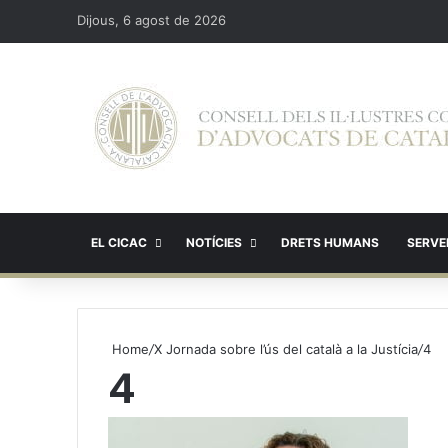
Dijous, 6 agost de 2026
EL CICAC
NOTÍCIES
DRETS HUMANS
SERVEI
Home
/
X Jornada sobre l’ús del català a la Justícia
/
4
4