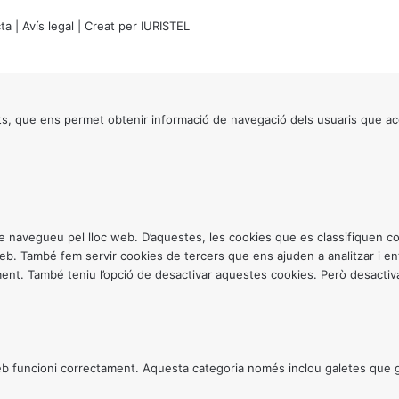
ta
|
Avís legal
| Creat per
IURISTEL
s, que ens permet obtenir informació de navegació dels usuaris que ac
ntre navegueu pel lloc web. D’aquestes, les cookies que es classifiquen
 web. També fem servir cookies de tercers que ens ajuden a analitzar i 
. També teniu l’opció de desactivar aquestes cookies. Però desactivar
 funcioni correctament. Aquesta categoria només inclou galetes que gar