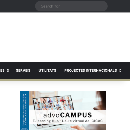
X
Search
for
EES
SERVEIS
UTILITATS
PROJECTES INTERNACIONALS