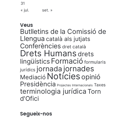
31
« jul.
set. »
Veus
Butlletins de la Comissió de
Llengua
català als jutjats
Conferències
dret català
Drets Humans
drets
Formació
lingüístics
formularis
jornades
jornada
jurídics
Notícies
opinió
Mediació
Presidència
Taxes
Projectes Internacionals
terminologia jurídica
Torn
d'Ofici
Segueix-nos