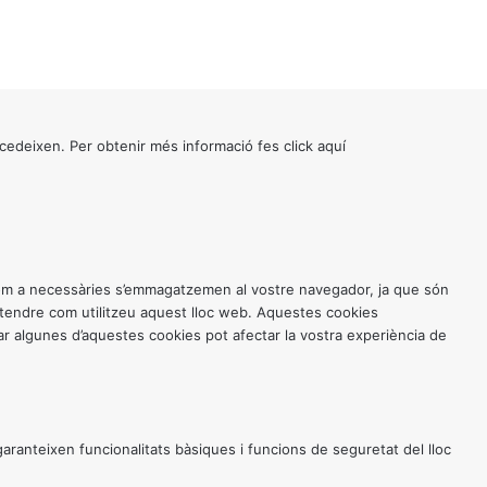
cedeixen. Per obtenir més informació fes click
aquí
 com a necessàries s’emmagatzemen al vostre navegador, ja que són
entendre com utilitzeu aquest lloc web. Aquestes cookies
 algunes d’aquestes cookies pot afectar la vostra experiència de
anteixen funcionalitats bàsiques i funcions de seguretat del lloc