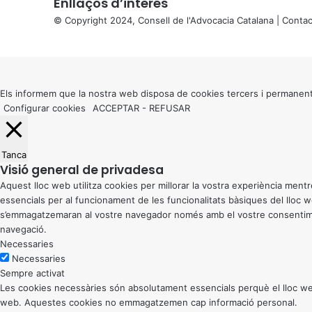
Enllaços d’interés
© Copyright 2024, Consell de l'Advocacia Catalana |
Contac
X
Back
to
top
button
Els informem que la nostra web disposa de cookies tercers i permanent
Configurar cookies
ACCEPTAR
-
REFUSAR
Tanca
Visió general de privadesa
Aquest lloc web utilitza cookies per millorar la vostra experiència me
essencials per al funcionament de les funcionalitats bàsiques del lloc
s’emmagatzemaran al vostre navegador només amb el vostre consentiment
navegació.
Necessaries
Necessaries
Sempre activat
Les cookies necessàries són absolutament essencials perquè el lloc web
web. Aquestes cookies no emmagatzemen cap informació personal.