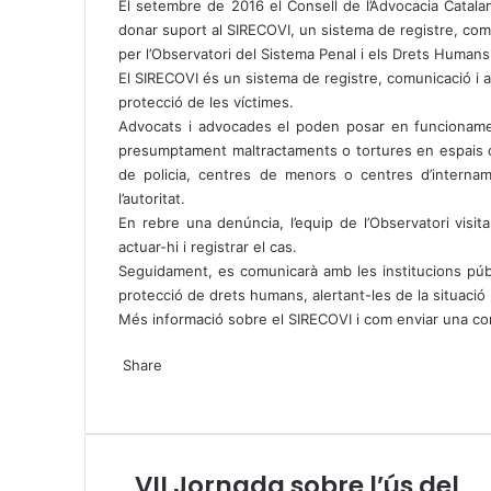
El setembre de 2016 el Consell de l’Advocacia Catala
donar suport al SIRECOVI, un sistema de registre, comun
per l’Observatori del Sistema Penal i els Drets Humans
El SIRECOVI és un sistema de registre, comunicació i ale
protecció de les víctimes.
Advocats i advocades el poden posar en funcioname
presumptament maltractaments o tortures en espais de
de policia, centres de menors o centres d’internam
l’autoritat.
En rebre una denúncia, l’equip de l’Observatori visita
actuar-hi i registrar el cas.
Seguidament, es comunicarà amb les institucions públi
protecció de drets humans, alertant-les de la situació 
Més informació sobre el SIRECOVI i com enviar una c
X
W
T
Share
h
e
X
a
l
W
T
S
P
t
e
h
e
h
r
s
g
a
l
a
i
A
r
t
e
r
n
VII Jornada sobre l’ús del
V
p
a
s
g
e
t