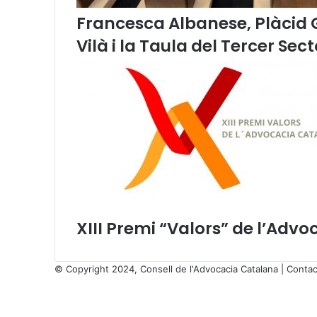
Francesca Albanese, Plàcid
Vilà i la Taula del Tercer Sec
XIII Premi “Valors” de l’Adv
© Copyright 2024, Consell de l'Advocacia Catalana |
Contac
X
Facebook
X
WhatsApp
Telegram
Viber
Back