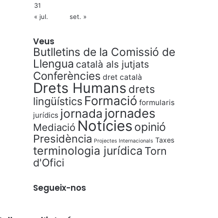
31
« jul.
set. »
Veus
Butlletins de la Comissió de
Llengua
català als jutjats
Conferències
dret català
Drets Humans
drets
Formació
lingüístics
formularis
jornades
jornada
jurídics
Notícies
opinió
Mediació
Presidència
Taxes
Projectes Internacionals
terminologia jurídica
Torn
d'Ofici
Segueix-nos