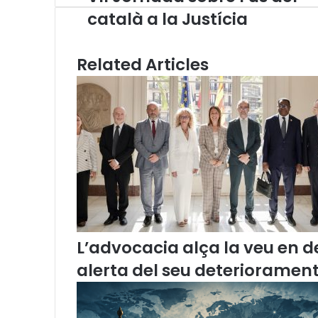
I
p
m
A
r
v
català a la Justícia
I
p
a
i
J
p
m
a
o
E
Related Articles
r
m
n
a
a
i
d
l
a
s
o
b
r
e
l
’
L’advocacia alça la veu en de
ú
s
alerta del seu deteriorament
d
e
l