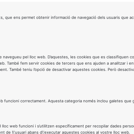
s, que ens permet obtenir informació de navegació dels usuaris que ac
ntre navegueu pel lloc web. D’aquestes, les cookies que es classifiquen
 web. També fem servir cookies de tercers que ens ajuden a analitzar i 
. També teniu l’opció de desactivar aquestes cookies. Però desactivar
 funcioni correctament. Aquesta categoria només inclou galetes que gar
c web funcioni i s’utilitzen específicament per recopilar dades personals
t de l\'usuari abans d\'executar aquestes cookies al vostre lloc web.