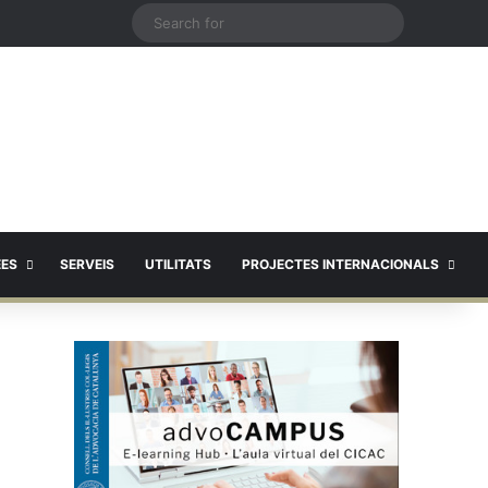
X
Search
for
EES
SERVEIS
UTILITATS
PROJECTES INTERNACIONALS