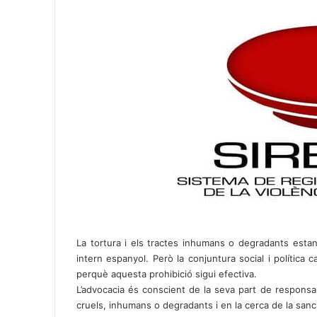
h
e
a
l
t
e
s
g
A
r
p
a
p
m
La tortura i els tractes inhumans o degradants estan 
intern espanyol. Però la conjuntura social i política 
perquè aquesta prohibició sigui efectiva.
L’advocacia és conscient de la seva part de responsab
cruels, inhumans o degradants i en la cerca de la san