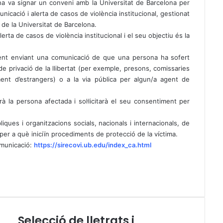
na va signar un conveni amb la Universitat de Barcelona per
icació i alerta de casos de violència institucional, gestionat
 de la Universitat de Barcelona.
rta de casos de violència institucional i el seu objectiu és la
nt enviant una comunicació de que una persona ha sofert
 privació de la llibertat (per exemple, presons, comissaries
ent d’estrangers) o a la via pública per algun/a agent de
rà la persona afectada i sol·licitarà el seu consentiment per
ques i organitzacions socials, nacionals i internacionals, de
per a què iniciïn procediments de protecció de la víctima.
omunicació:
https://sirecovi.ub.edu/index_ca.html
Selecció de lletrats i
S