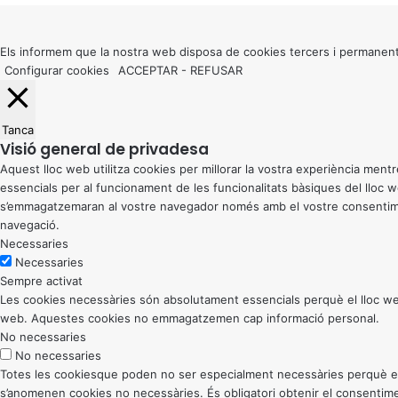
to
top
button
Els informem que la nostra web disposa de cookies tercers i permanent
Configurar cookies
ACCEPTAR
-
REFUSAR
Tanca
Visió general de privadesa
Aquest lloc web utilitza cookies per millorar la vostra experiència me
essencials per al funcionament de les funcionalitats bàsiques del lloc
s’emmagatzemaran al vostre navegador només amb el vostre consentiment
navegació.
Necessaries
Necessaries
Sempre activat
Les cookies necessàries són absolutament essencials perquè el lloc web
web. Aquestes cookies no emmagatzemen cap informació personal.
No necessaries
No necessaries
Totes les cookiesque poden no ser especialment necessàries perquè el llo
s’anomenen cookies no necessàries. És obligatori obtenir el consentimen