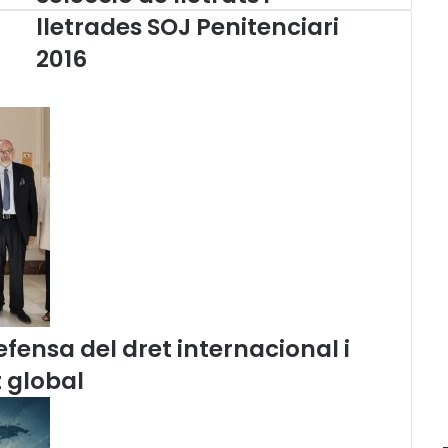
e
lletrades SOJ Penitenciari
l
2016
e
c
c
i
ó
d
e
l
l
e
t
r
a
t
fensa del dret internacional i
s
i
 global
l
l
e