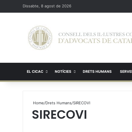
Dissabte, 8 agost de 2026
EL CICAC
NOTÍCIES
DRETS HUMANS
SERVEI
Home
/
Drets Humans
/
SIRECOVI
SIRECOVI
X
W
T