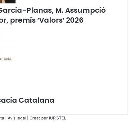
0
 Garcia-Planas, M. Assumpció
1
tor, premis ‘Valors’ 2026
6
ocacia Catalana
ta
|
Avís legal
| Creat per
IURISTEL