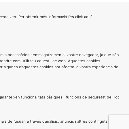
cedeixen. Per obtenir més informació fes click
aquí
 com a necessàries s’emmagatzemen al vostre navegador, ja que són
entendre com utilitzeu aquest lloc web. Aquestes cookies
 algunes d’aquestes cookies pot afectar la vostra experiència de
anteixen funcionalitats bàsiques i funcions de seguretat del lloc
 de l’usuari a través d’anàlisis, anuncis i altres continguts incrustats