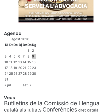
Agenda
agost 2026
Dl
Dt
Dc
Dj
Dv
Ds
Dg
1
2
3
4
5
6
7
8
9
10
11
12
13
14
15
16
17
18
19
20
21
22
23
24
25
26
27
28
29
30
31
« jul.
set. »
Veus
Butlletins de la Comissió de Llengua
Conferències
català als jutjats
dret català