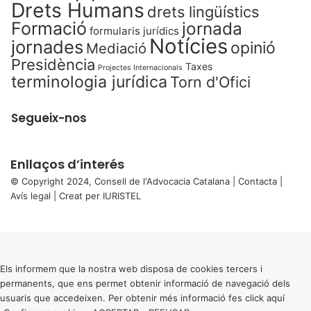
Drets Humans
drets lingüístics
Formació
jornada
formularis jurídics
Notícies
jornades
opinió
Mediació
Presidència
Taxes
Projectes Internacionals
terminologia jurídica
Torn d'Ofici
Segueix-nos
Enllaços d’interés
© Copyright 2024, Consell de l'Advocacia Catalana |
Contacta
|
Avís legal
| Creat per
IURISTEL
X
Back
to
top
button
Els informem que la nostra web disposa de cookies tercers i
permanents, que ens permet obtenir informació de navegació dels
usuaris que accedeixen. Per obtenir més informació fes click
aquí