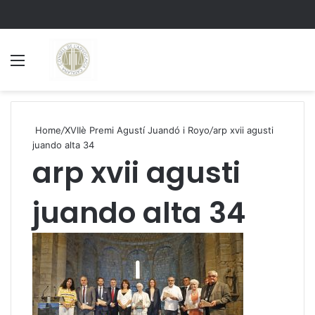
Menu
S
Home
/
XVIIè Premi Agustí Juandó i Royo
/
arp xvii agusti
juando alta 34
arp xvii agusti
juando alta 34