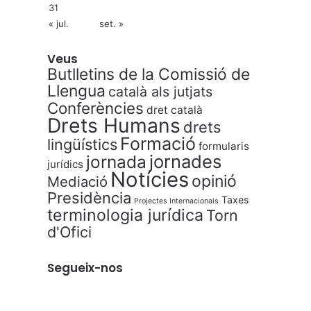
31
« jul.
set. »
Veus
Butlletins de la Comissió de
Llengua
català als jutjats
Conferències
dret català
Drets Humans
drets
Formació
lingüístics
formularis
jornades
jornada
jurídics
Notícies
opinió
Mediació
Presidència
Taxes
Projectes Internacionals
terminologia jurídica
Torn
d'Ofici
Segueix-nos