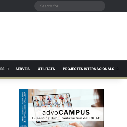
X
Search
for
EES
SERVEIS
UTILITATS
PROJECTES INTERNACIONALS