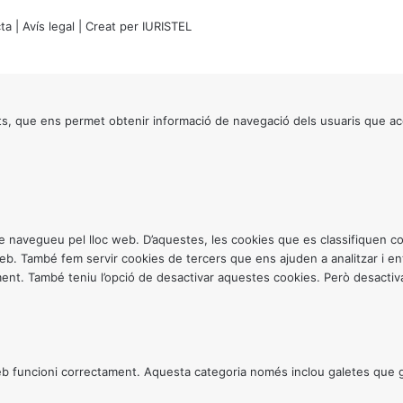
ta
|
Avís legal
| Creat per
IURISTEL
s, que ens permet obtenir informació de navegació dels usuaris que ac
ntre navegueu pel lloc web. D’aquestes, les cookies que es classifiquen
 web. També fem servir cookies de tercers que ens ajuden a analitzar i 
. També teniu l’opció de desactivar aquestes cookies. Però desactivar
 funcioni correctament. Aquesta categoria només inclou galetes que gar