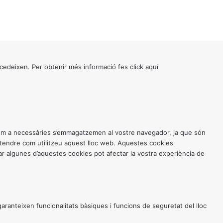
cedeixen. Per obtenir més informació fes click
aquí
 com a necessàries s’emmagatzemen al vostre navegador, ja que són
entendre com utilitzeu aquest lloc web. Aquestes cookies
 algunes d’aquestes cookies pot afectar la vostra experiència de
anteixen funcionalitats bàsiques i funcions de seguretat del lloc