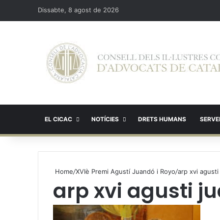
Dissabte, 8 agost de 2026
EL CICAC
NOTÍCIES
DRETS HUMANS
SERVEI
Home
/
XVIè Premi Agustí Juandó i Royo
/
arp xvi agusti
arp xvi agusti j