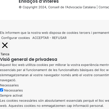
Enllaços d’interés
© Copyright 2024, Consell de l'Advocacia Catalana |
Contac
X
Back
to
top
button
Els informem que la nostra web disposa de cookies tercers i permanent
Configurar cookies
ACCEPTAR
-
REFUSAR
Tanca
Visió general de privadesa
Aquest lloc web utilitza cookies per millorar la vostra experiència me
essencials per al funcionament de les funcionalitats bàsiques del lloc
s’emmagatzemaran al vostre navegador només amb el vostre consentiment
navegació.
Necessaries
Necessaries
Sempre activat
Les cookies necessàries són absolutament essencials perquè el lloc web
web. Aquestes cookies no emmagatzemen cap informació personal.