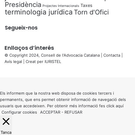
Presidència
Taxes
Projectes Internacionals
terminologia jurídica
Torn d'Ofici
Segueix-nos
Enllaços d’interés
© Copyright 2024, Consell de l'Advocacia Catalana |
Contacta
|
Avís legal
| Creat per
IURISTEL
X
Back
to
top
button
Els informem que la nostra web disposa de cookies tercers i
permanents, que ens permet obtenir informació de navegació dels
usuaris que accedeixen. Per obtenir més informació fes click
aquí
Configurar cookies
ACCEPTAR
-
REFUSAR
Tanca