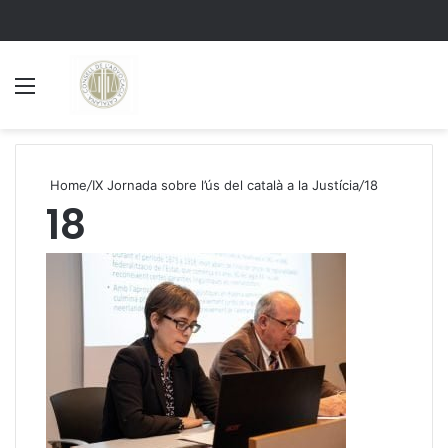
Menu
S
Home
/
IX Jornada sobre l’ús del català a la Justícia
/
18
18