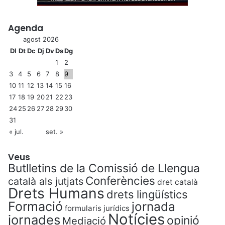
Agenda
agost 2026
Dl
Dt
Dc
Dj
Dv
Ds
Dg
1
2
3
4
5
6
7
8
9
10
11
12
13
14
15
16
17
18
19
20
21
22
23
24
25
26
27
28
29
30
31
« jul.
set. »
Veus
Butlletins de la Comissió de Llengua
Conferències
català als jutjats
dret català
Drets Humans
drets lingüístics
Formació
jornada
formularis jurídics
Notícies
jornades
opinió
Mediació