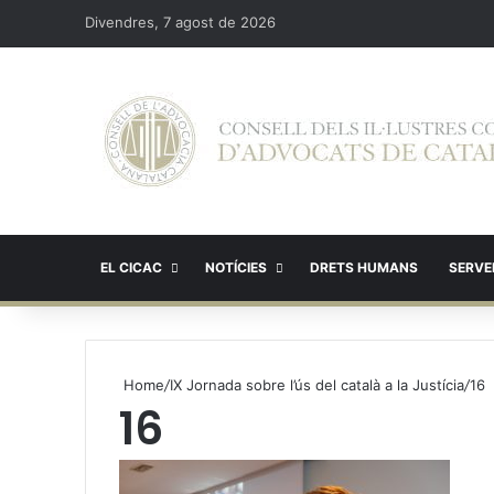
Divendres, 7 agost de 2026
EL CICAC
NOTÍCIES
DRETS HUMANS
SERVEI
Home
/
IX Jornada sobre l’ús del català a la Justícia
/
16
16