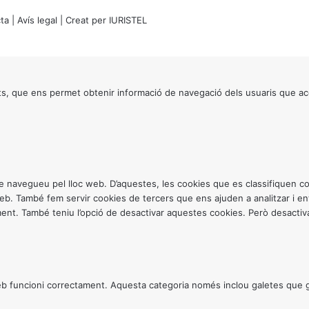
ta
|
Avís legal
| Creat per
IURISTEL
s, que ens permet obtenir informació de navegació dels usuaris que ac
ntre navegueu pel lloc web. D’aquestes, les cookies que es classifiquen
 web. També fem servir cookies de tercers que ens ajuden a analitzar i 
. També teniu l’opció de desactivar aquestes cookies. Però desactivar
 funcioni correctament. Aquesta categoria només inclou galetes que gar