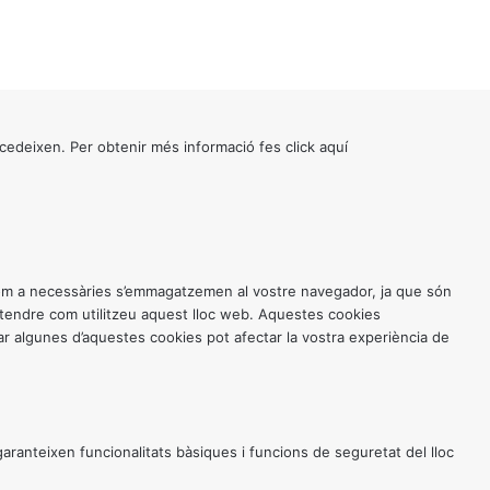
cedeixen. Per obtenir més informació fes click
aquí
 com a necessàries s’emmagatzemen al vostre navegador, ja que són
entendre com utilitzeu aquest lloc web. Aquestes cookies
 algunes d’aquestes cookies pot afectar la vostra experiència de
anteixen funcionalitats bàsiques i funcions de seguretat del lloc