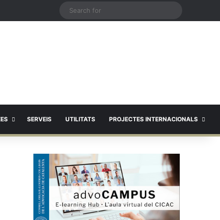
X
Search
for
EES
SERVEIS
UTILITATS
PROJECTES INTERNACIONALS