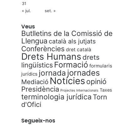
31
« jul.
set. »
Veus
Butlletins de la Comissió de
Llengua
català als jutjats
Conferències
dret català
Drets Humans
drets
Formació
lingüístics
formularis
jornades
jornada
jurídics
Notícies
opinió
Mediació
Presidència
Taxes
Projectes Internacionals
terminologia jurídica
Torn
d'Ofici
Segueix-nos