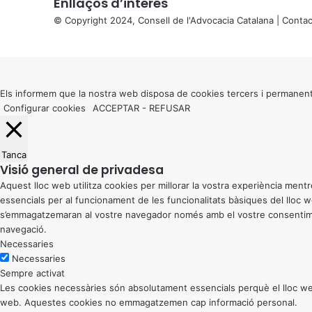
Enllaços d’interés
© Copyright 2024, Consell de l'Advocacia Catalana |
Contac
X
Back
to
top
button
Els informem que la nostra web disposa de cookies tercers i permanent
Configurar cookies
ACCEPTAR
-
REFUSAR
Tanca
Visió general de privadesa
Aquest lloc web utilitza cookies per millorar la vostra experiència me
essencials per al funcionament de les funcionalitats bàsiques del lloc
s’emmagatzemaran al vostre navegador només amb el vostre consentiment
navegació.
Necessaries
Necessaries
Sempre activat
Les cookies necessàries són absolutament essencials perquè el lloc web
web. Aquestes cookies no emmagatzemen cap informació personal.