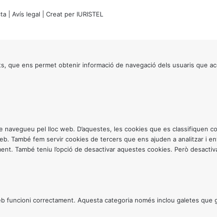
ta
|
Avís legal
| Creat per
IURISTEL
s, que ens permet obtenir informació de navegació dels usuaris que ac
ntre navegueu pel lloc web. D’aquestes, les cookies que es classifiquen
 web. També fem servir cookies de tercers que ens ajuden a analitzar i 
. També teniu l’opció de desactivar aquestes cookies. Però desactivar
 funcioni correctament. Aquesta categoria només inclou galetes que gar