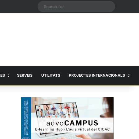
X
Search
for
EES
SERVEIS
UTILITATS
PROJECTES INTERNACIONALS