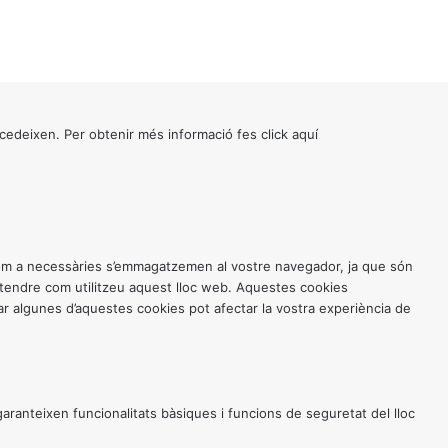
cedeixen. Per obtenir més informació fes click
aquí
 com a necessàries s’emmagatzemen al vostre navegador, ja que són
entendre com utilitzeu aquest lloc web. Aquestes cookies
 algunes d’aquestes cookies pot afectar la vostra experiència de
anteixen funcionalitats bàsiques i funcions de seguretat del lloc