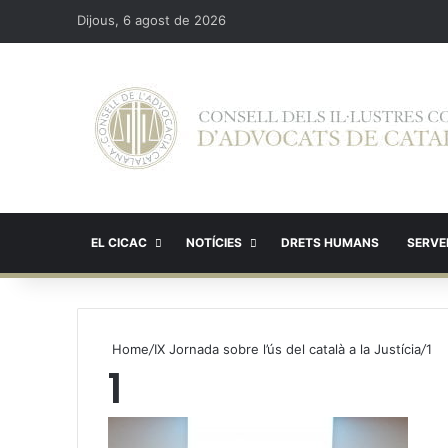
Dijous, 6 agost de 2026
EL CICAC
NOTÍCIES
DRETS HUMANS
SERVEI
Home
/
IX Jornada sobre l’ús del català a la Justícia
/
1
1