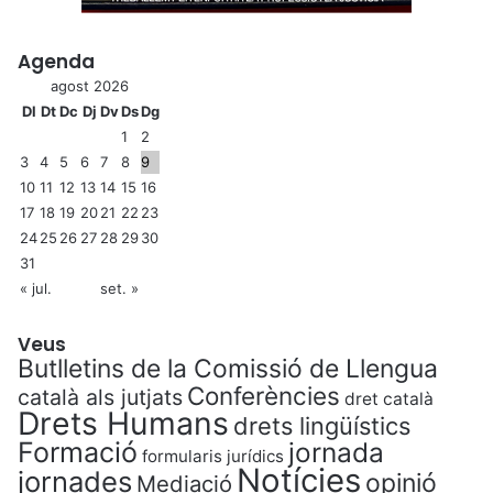
Agenda
agost 2026
Dl
Dt
Dc
Dj
Dv
Ds
Dg
1
2
3
4
5
6
7
8
9
10
11
12
13
14
15
16
17
18
19
20
21
22
23
24
25
26
27
28
29
30
31
« jul.
set. »
Veus
Butlletins de la Comissió de Llengua
Conferències
català als jutjats
dret català
Drets Humans
drets lingüístics
Formació
jornada
formularis jurídics
Notícies
jornades
opinió
Mediació