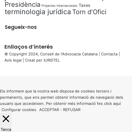
Presidència
Taxes
Projectes Internacionals
terminologia jurídica
Torn d'Ofici
Segueix-nos
Enllaços d’interés
© Copyright 2024, Consell de l'Advocacia Catalana |
Contacta
|
Avís legal
| Creat per
IURISTEL
X
Back
to
top
button
Els informem que la nostra web disposa de cookies tercers i
permanents, que ens permet obtenir informació de navegació dels
usuaris que accedeixen. Per obtenir més informació fes click
aquí
Configurar cookies
ACCEPTAR
-
REFUSAR
Tanca