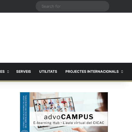
X
Search
for
EES
SERVEIS
UTILITATS
PROJECTES INTERNACIONALS