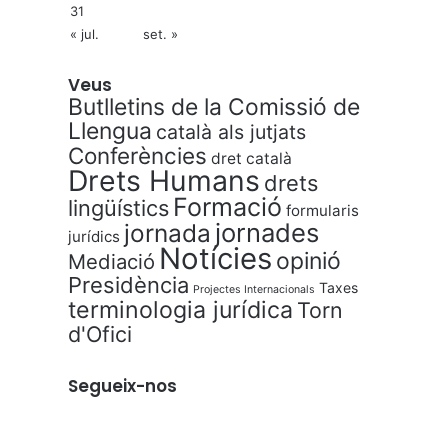
31
« jul.
set. »
Veus
Butlletins de la Comissió de
Llengua
català als jutjats
Conferències
dret català
Drets Humans
drets
Formació
lingüístics
formularis
jornades
jornada
jurídics
Notícies
opinió
Mediació
Presidència
Taxes
Projectes Internacionals
terminologia jurídica
Torn
d'Ofici
Segueix-nos