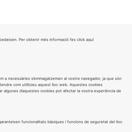
cedeixen. Per obtenir més informació fes click
aquí
 com a necessàries s’emmagatzemen al vostre navegador, ja que són
entendre com utilitzeu aquest lloc web. Aquestes cookies
 algunes d’aquestes cookies pot afectar la vostra experiència de
anteixen funcionalitats bàsiques i funcions de seguretat del lloc