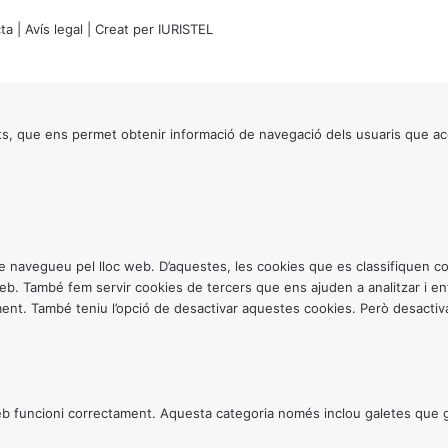
ta
|
Avís legal
| Creat per
IURISTEL
s, que ens permet obtenir informació de navegació dels usuaris que ac
ntre navegueu pel lloc web. D’aquestes, les cookies que es classifiquen
 web. També fem servir cookies de tercers que ens ajuden a analitzar i 
. També teniu l’opció de desactivar aquestes cookies. Però desactivar
 funcioni correctament. Aquesta categoria només inclou galetes que gar