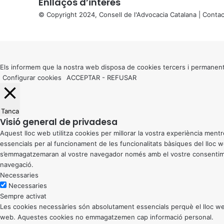
Enllaços d’interés
© Copyright 2024, Consell de l'Advocacia Catalana |
Contac
X
Back
to
top
button
Els informem que la nostra web disposa de cookies tercers i permanent
Configurar cookies
ACCEPTAR
-
REFUSAR
Tanca
Visió general de privadesa
Aquest lloc web utilitza cookies per millorar la vostra experiència me
essencials per al funcionament de les funcionalitats bàsiques del lloc
s’emmagatzemaran al vostre navegador només amb el vostre consentiment
navegació.
Necessaries
Necessaries
Sempre activat
Les cookies necessàries són absolutament essencials perquè el lloc web
web. Aquestes cookies no emmagatzemen cap informació personal.