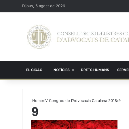
Dijous, 6 agost de 2026
EL CICAC
NOTÍCIES
DRETS HUMANS
SERVEI
Home
/
IV Congrés de l'Advocacia Catalana 2018
/
9
9