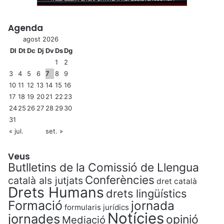
Agenda
agost 2026
Dl
Dt
Dc
Dj
Dv
Ds
Dg
1
2
3
4
5
6
7
8
9
10
11
12
13
14
15
16
17
18
19
20
21
22
23
24
25
26
27
28
29
30
31
« jul.
set. »
Veus
Butlletins de la Comissió de Llengua
Conferències
català als jutjats
dret català
Drets Humans
drets lingüístics
Formació
jornada
formularis jurídics
Notícies
jornades
opinió
Mediació