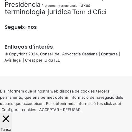
Presidència
Taxes
Projectes Internacionals
terminologia jurídica
Torn d'Ofici
Segueix-nos
Enllaços d’interés
© Copyright 2024, Consell de l'Advocacia Catalana |
Contacta
|
Avís legal
| Creat per
IURISTEL
X
Back
to
top
button
Els informem que la nostra web disposa de cookies tercers i
permanents, que ens permet obtenir informació de navegació dels
usuaris que accedeixen. Per obtenir més informació fes click
aquí
Configurar cookies
ACCEPTAR
-
REFUSAR
Tanca