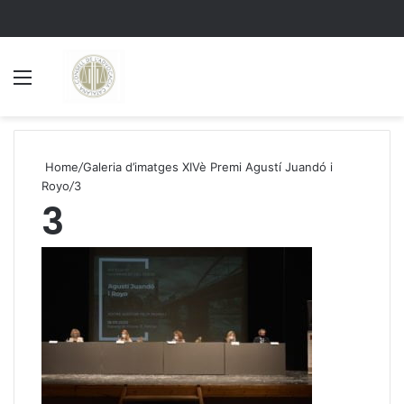
Menu
S
Home
/
Galeria d’imatges XIVè Premi Agustí Juandó i
Royo
/
3
3