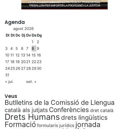
Agenda
agost 2026
Dl
Dt
Dc
Dj
Dv
Ds
Dg
1
2
3
4
5
6
7
8
9
10
11
12
13
14
15
16
17
18
19
20
21
22
23
24
25
26
27
28
29
30
31
« jul.
set. »
Veus
Butlletins de la Comissió de Llengua
Conferències
català als jutjats
dret català
Drets Humans
drets lingüístics
Formació
jornada
formularis jurídics