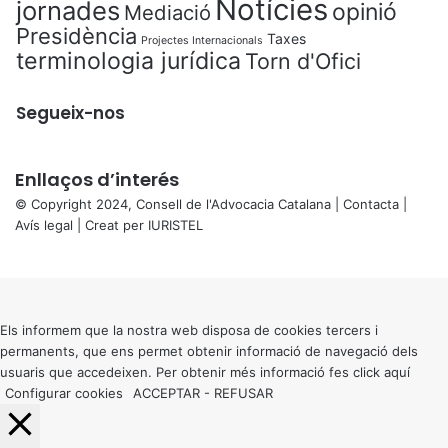
Notícies
jornades
opinió
Mediació
Presidència
Taxes
Projectes Internacionals
terminologia jurídica
Torn d'Ofici
Segueix-nos
Enllaços d’interés
© Copyright 2024, Consell de l'Advocacia Catalana |
Contacta
|
Avís legal
| Creat per
IURISTEL
X
Back
to
top
button
Els informem que la nostra web disposa de cookies tercers i
permanents, que ens permet obtenir informació de navegació dels
usuaris que accedeixen. Per obtenir més informació fes click
aquí
Configurar cookies
ACCEPTAR
-
REFUSAR