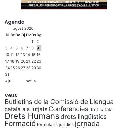
Agenda
agost 2026
Dl
Dt
Dc
Dj
Dv
Ds
Dg
1
2
3
4
5
6
7
8
9
10
11
12
13
14
15
16
17
18
19
20
21
22
23
24
25
26
27
28
29
30
31
« jul.
set. »
Veus
Butlletins de la Comissió de Llengua
Conferències
català als jutjats
dret català
Drets Humans
drets lingüístics
Formació
jornada
formularis jurídics