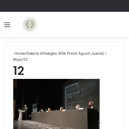
Menu
S
Home
/
Galeria d’imatges XIVè Premi Agustí Juandó i
Royo
/
12
12