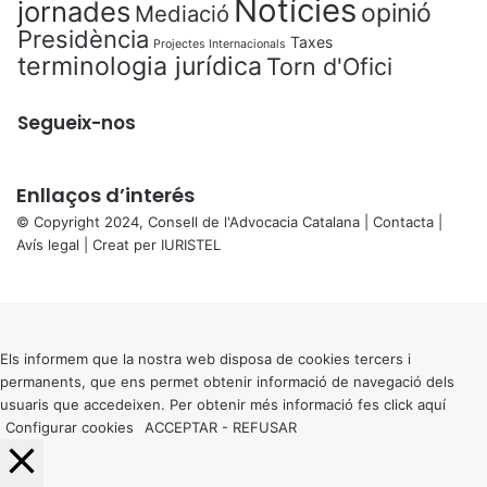
Notícies
jornades
opinió
Mediació
Presidència
Taxes
Projectes Internacionals
terminologia jurídica
Torn d'Ofici
Segueix-nos
Enllaços d’interés
© Copyright 2024, Consell de l'Advocacia Catalana |
Contacta
|
Avís legal
| Creat per
IURISTEL
X
Back
to
top
button
Els informem que la nostra web disposa de cookies tercers i
permanents, que ens permet obtenir informació de navegació dels
usuaris que accedeixen. Per obtenir més informació fes click
aquí
Configurar cookies
ACCEPTAR
-
REFUSAR