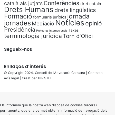
Conferències
català als jutjats
dret català
Drets Humans
drets lingüístics
Formació
jornada
formularis jurídics
Notícies
jornades
opinió
Mediació
Presidència
Taxes
Projectes Internacionals
terminologia jurídica
Torn d'Ofici
Segueix-nos
Enllaços d’interés
© Copyright 2024, Consell de l'Advocacia Catalana |
Contacta
|
Avís legal
| Creat per
IURISTEL
X
Back
to
top
button
Els informem que la nostra web disposa de cookies tercers i
permanents, que ens permet obtenir informació de navegació dels