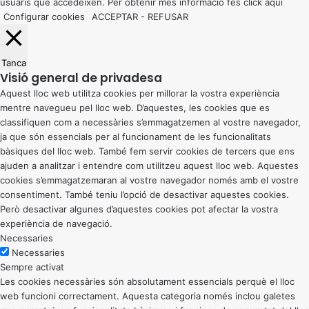
usuaris que accedeixen. Per obtenir més informació fes click
aquí
Configurar cookies
ACCEPTAR
-
REFUSAR
Tanca
Visió general de privadesa
Aquest lloc web utilitza cookies per millorar la vostra experiència
mentre navegueu pel lloc web. D’aquestes, les cookies que es
classifiquen com a necessàries s’emmagatzemen al vostre navegador,
ja que són essencials per al funcionament de les funcionalitats
bàsiques del lloc web. També fem servir cookies de tercers que ens
ajuden a analitzar i entendre com utilitzeu aquest lloc web. Aquestes
cookies s’emmagatzemaran al vostre navegador només amb el vostre
consentiment. També teniu l’opció de desactivar aquestes cookies.
Però desactivar algunes d’aquestes cookies pot afectar la vostra
experiència de navegació.
Necessaries
Necessaries
Sempre activat
Les cookies necessàries són absolutament essencials perquè el lloc
web funcioni correctament. Aquesta categoria només inclou galetes