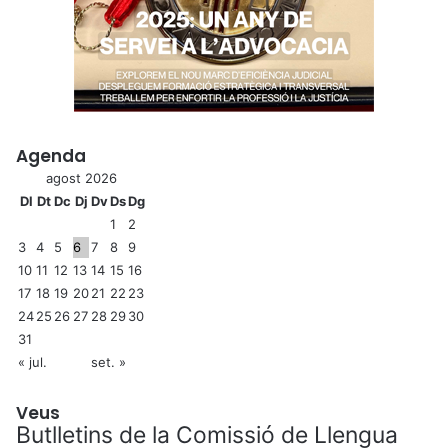
Agenda
agost 2026
Dl
Dt
Dc
Dj
Dv
Ds
Dg
1
2
3
4
5
6
7
8
9
10
11
12
13
14
15
16
17
18
19
20
21
22
23
24
25
26
27
28
29
30
31
« jul.
set. »
Veus
Butlletins de la Comissió de Llengua