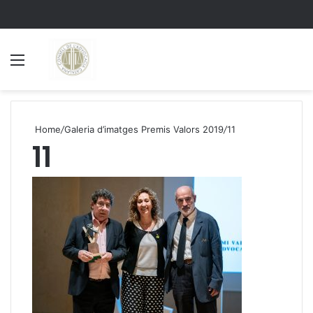
Menu
S
Home
/
Galeria d’imatges Premis Valors 2019
/
11
11