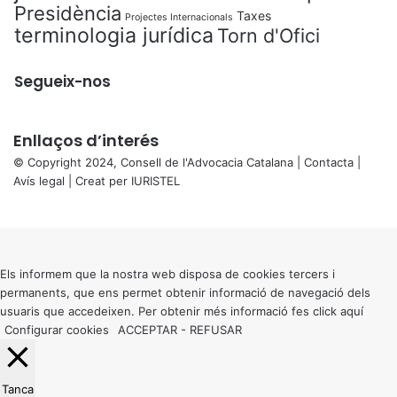
Presidència
Taxes
Projectes Internacionals
terminologia jurídica
Torn d'Ofici
Segueix-nos
Enllaços d’interés
© Copyright 2024, Consell de l'Advocacia Catalana |
Contacta
|
Avís legal
| Creat per
IURISTEL
X
Back
to
top
button
Els informem que la nostra web disposa de cookies tercers i
permanents, que ens permet obtenir informació de navegació dels
usuaris que accedeixen. Per obtenir més informació fes click
aquí
Configurar cookies
ACCEPTAR
-
REFUSAR
Tanca