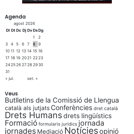
Agenda
agost 2026
Dl
Dt
Dc
Dj
Dv
Ds
Dg
1
2
3
4
5
6
7
8
9
10
11
12
13
14
15
16
17
18
19
20
21
22
23
24
25
26
27
28
29
30
31
« jul.
set. »
Veus
Butlletins de la Comissió de Llengua
Conferències
català als jutjats
dret català
Drets Humans
drets lingüístics
Formació
jornada
formularis jurídics
Notícies
jornades
opinió
Mediació