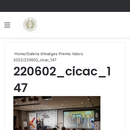
Menu
S
Home
/
Galeria d’imatges Premis Valors
2022
/
220602_cicac_147
220602_cicac_1
47