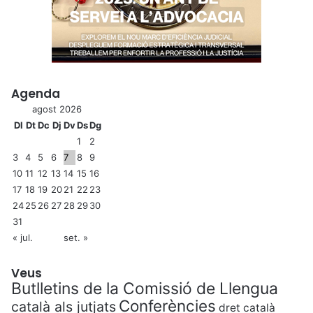
Agenda
agost 2026
Dl
Dt
Dc
Dj
Dv
Ds
Dg
1
2
3
4
5
6
7
8
9
10
11
12
13
14
15
16
17
18
19
20
21
22
23
24
25
26
27
28
29
30
31
« jul.
set. »
Veus
Butlletins de la Comissió de Llengua
Conferències
català als jutjats
dret català