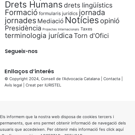
Drets Humans
drets lingüístics
Formació
jornada
formularis jurídics
Notícies
jornades
opinió
Mediació
Presidència
Taxes
Projectes Internacionals
terminologia jurídica
Torn d'Ofici
Segueix-nos
Enllaços d’interés
© Copyright 2024, Consell de l'Advocacia Catalana |
Contacta
|
Avís legal
| Creat per
IURISTEL
X
Back
to
top
button
Els informem que la nostra web disposa de cookies tercers i
permanents, que ens permet obtenir informació de navegació dels
usuaris que accedeixen. Per obtenir més informació fes click
aquí