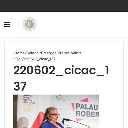
Menu
S
Home
/
Galeria d’imatges Premis Valors
2022
/
220602_cicac_137
220602_cicac_1
37