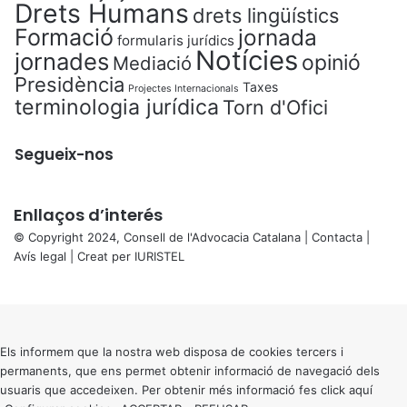
Drets Humans
drets lingüístics
Formació
jornada
formularis jurídics
Notícies
jornades
opinió
Mediació
Presidència
Taxes
Projectes Internacionals
terminologia jurídica
Torn d'Ofici
Segueix-nos
Enllaços d’interés
© Copyright 2024, Consell de l'Advocacia Catalana |
Contacta
|
Avís legal
| Creat per
IURISTEL
X
Back
to
top
button
Els informem que la nostra web disposa de cookies tercers i
permanents, que ens permet obtenir informació de navegació dels
usuaris que accedeixen. Per obtenir més informació fes click
aquí