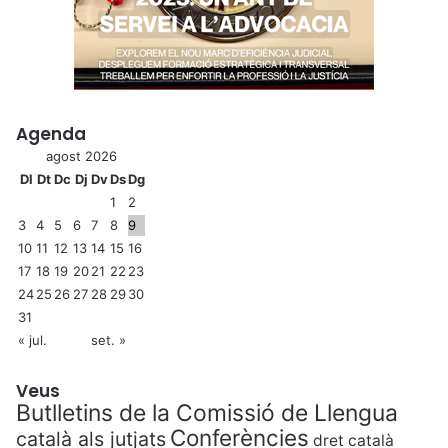
Agenda
agost 2026
Dl
Dt
Dc
Dj
Dv
Ds
Dg
1
2
3
4
5
6
7
8
9
10
11
12
13
14
15
16
17
18
19
20
21
22
23
24
25
26
27
28
29
30
31
« jul.
set. »
Veus
Butlletins de la Comissió de Llengua
Conferències
català als jutjats
dret català