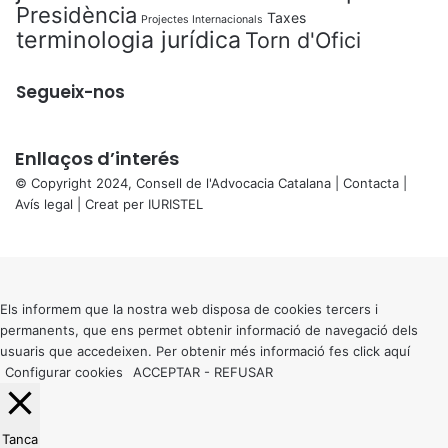
Presidència
Taxes
Projectes Internacionals
terminologia jurídica
Torn d'Ofici
Segueix-nos
Enllaços d’interés
© Copyright 2024, Consell de l'Advocacia Catalana |
Contacta
|
Avís legal
| Creat per
IURISTEL
X
Back
to
top
button
Els informem que la nostra web disposa de cookies tercers i
permanents, que ens permet obtenir informació de navegació dels
usuaris que accedeixen. Per obtenir més informació fes click
aquí
Configurar cookies
ACCEPTAR
-
REFUSAR
Tanca