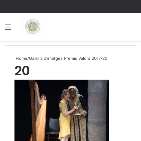
Menu
S
Home
/
Galeria d'imatges Premis Valors 2017
/
20
20