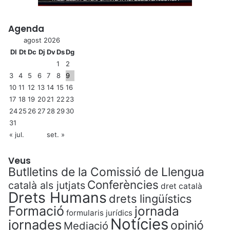
Agenda
agost 2026
Dl
Dt
Dc
Dj
Dv
Ds
Dg
1
2
3
4
5
6
7
8
9
10
11
12
13
14
15
16
17
18
19
20
21
22
23
24
25
26
27
28
29
30
31
« jul.
set. »
Veus
Butlletins de la Comissió de Llengua
Conferències
català als jutjats
dret català
Drets Humans
drets lingüístics
Formació
jornada
formularis jurídics
Notícies
jornades
opinió
Mediació