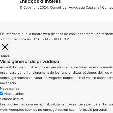
Enllaços d’interés
© Copyright 2024, Consell de l'Advocacia Catalana |
Contac
X
Back
to
top
button
Els informem que la nostra web disposa de cookies tercers i permanent
Configurar cookies
ACCEPTAR
-
REFUSAR
Tanca
Visió general de privadesa
Aquest lloc web utilitza cookies per millorar la vostra experiència me
essencials per al funcionament de les funcionalitats bàsiques del lloc
s’emmagatzemaran al vostre navegador només amb el vostre consentiment
navegació.
Necessaries
Necessaries
Sempre activat
Les cookies necessàries són absolutament essencials perquè el lloc web
web. Aquestes cookies no emmagatzemen cap informació personal.