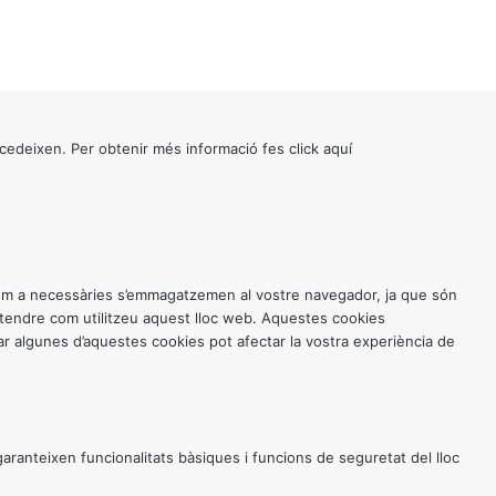
cedeixen. Per obtenir més informació fes click
aquí
 com a necessàries s’emmagatzemen al vostre navegador, ja que són
entendre com utilitzeu aquest lloc web. Aquestes cookies
 algunes d’aquestes cookies pot afectar la vostra experiència de
anteixen funcionalitats bàsiques i funcions de seguretat del lloc