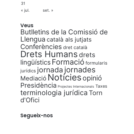
31
« jul.
set. »
Veus
Butlletins de la Comissió de
Llengua
català als jutjats
Conferències
dret català
Drets Humans
drets
Formació
lingüístics
formularis
jornades
jornada
jurídics
Notícies
opinió
Mediació
Presidència
Taxes
Projectes Internacionals
terminologia jurídica
Torn
d'Ofici
Segueix-nos