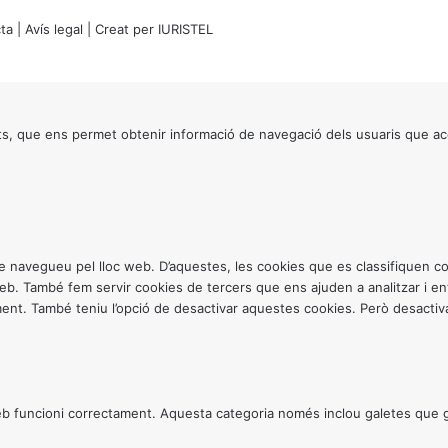
ta
|
Avís legal
| Creat per
IURISTEL
s, que ens permet obtenir informació de navegació dels usuaris que ac
ntre navegueu pel lloc web. D’aquestes, les cookies que es classifiquen
 web. També fem servir cookies de tercers que ens ajuden a analitzar i 
. També teniu l’opció de desactivar aquestes cookies. Però desactivar
 funcioni correctament. Aquesta categoria només inclou galetes que gar