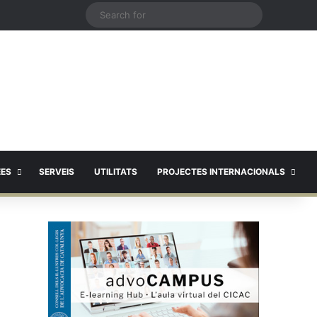
X
Search
for
EES
SERVEIS
UTILITATS
PROJECTES INTERNACIONALS