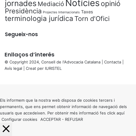
Notícies
jornades
opinió
Mediació
Presidència
Taxes
Projectes Internacionals
terminologia jurídica
Torn d'Ofici
Segueix-nos
Enllaços d’interés
© Copyright 2024, Consell de l'Advocacia Catalana |
Contacta
|
Avís legal
| Creat per
IURISTEL
X
Back
to
top
button
Els informem que la nostra web disposa de cookies tercers i
permanents, que ens permet obtenir informació de navegació dels
usuaris que accedeixen. Per obtenir més informació fes click
aquí
Configurar cookies
ACCEPTAR
-
REFUSAR