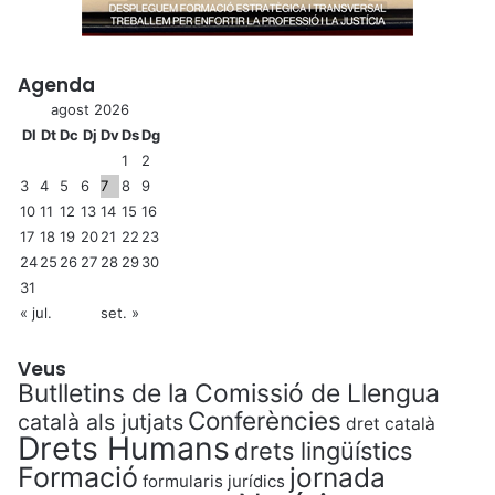
Agenda
agost 2026
Dl
Dt
Dc
Dj
Dv
Ds
Dg
1
2
3
4
5
6
7
8
9
10
11
12
13
14
15
16
17
18
19
20
21
22
23
24
25
26
27
28
29
30
31
« jul.
set. »
Veus
Butlletins de la Comissió de Llengua
Conferències
català als jutjats
dret català
Drets Humans
drets lingüístics
Formació
jornada
formularis jurídics