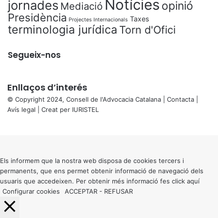
Notícies
jornades
opinió
Mediació
Presidència
Taxes
Projectes Internacionals
terminologia jurídica
Torn d'Ofici
Segueix-nos
Enllaços d’interés
© Copyright 2024, Consell de l'Advocacia Catalana |
Contacta
|
Avís legal
| Creat per
IURISTEL
X
Back
to
top
button
Els informem que la nostra web disposa de cookies tercers i
permanents, que ens permet obtenir informació de navegació dels
usuaris que accedeixen. Per obtenir més informació fes click
aquí
Configurar cookies
ACCEPTAR
-
REFUSAR