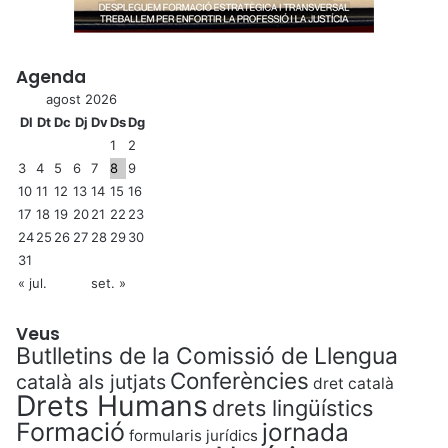
Agenda
agost 2026
Dl
Dt
Dc
Dj
Dv
Ds
Dg
1
2
3
4
5
6
7
8
9
10
11
12
13
14
15
16
17
18
19
20
21
22
23
24
25
26
27
28
29
30
31
« jul.
set. »
Veus
Butlletins de la Comissió de Llengua
Conferències
català als jutjats
dret català
Drets Humans
drets lingüístics
Formació
jornada
formularis jurídics