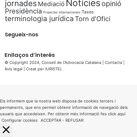
Notícies
jornades
opinió
Mediació
Presidència
Taxes
Projectes Internacionals
terminologia jurídica
Torn d'Ofici
Segueix-nos
Enllaços d’interés
© Copyright 2024, Consell de l'Advocacia Catalana |
Contacta
|
Avís legal
| Creat per
IURISTEL
X
Back
to
top
button
Els informem que la nostra web disposa de cookies tercers i
permanents, que ens permet obtenir informació de navegació dels
usuaris que accedeixen. Per obtenir més informació fes click
aquí
Configurar cookies
ACCEPTAR
-
REFUSAR