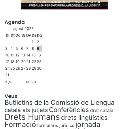
Agenda
agost 2026
Dl
Dt
Dc
Dj
Dv
Ds
Dg
1
2
3
4
5
6
7
8
9
10
11
12
13
14
15
16
17
18
19
20
21
22
23
24
25
26
27
28
29
30
31
« jul.
set. »
Veus
Butlletins de la Comissió de Llengua
Conferències
català als jutjats
dret català
Drets Humans
drets lingüístics
Formació
jornada
formularis jurídics