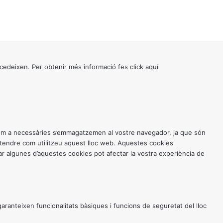
cedeixen. Per obtenir més informació fes click
aquí
 com a necessàries s’emmagatzemen al vostre navegador, ja que són
entendre com utilitzeu aquest lloc web. Aquestes cookies
 algunes d’aquestes cookies pot afectar la vostra experiència de
anteixen funcionalitats bàsiques i funcions de seguretat del lloc