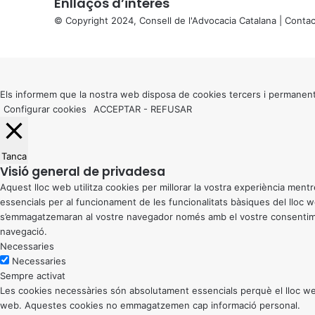
Enllaços d’interés
© Copyright 2024, Consell de l'Advocacia Catalana |
Contac
X
Back
to
top
button
Els informem que la nostra web disposa de cookies tercers i permanent
Configurar cookies
ACCEPTAR
-
REFUSAR
Tanca
Visió general de privadesa
Aquest lloc web utilitza cookies per millorar la vostra experiència me
essencials per al funcionament de les funcionalitats bàsiques del lloc
s’emmagatzemaran al vostre navegador només amb el vostre consentiment
navegació.
Necessaries
Necessaries
Sempre activat
Les cookies necessàries són absolutament essencials perquè el lloc web
web. Aquestes cookies no emmagatzemen cap informació personal.