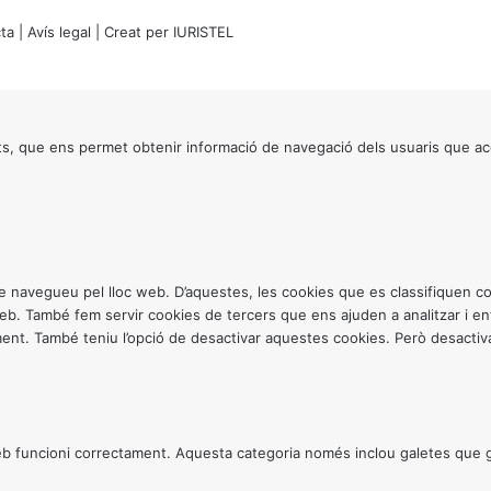
ta
|
Avís legal
| Creat per
IURISTEL
s, que ens permet obtenir informació de navegació dels usuaris que ac
ntre navegueu pel lloc web. D’aquestes, les cookies que es classifiquen
 web. També fem servir cookies de tercers que ens ajuden a analitzar i 
. També teniu l’opció de desactivar aquestes cookies. Però desactivar
 funcioni correctament. Aquesta categoria només inclou galetes que gar