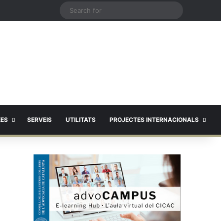
X
Search
for
EES
SERVEIS
UTILITATS
PROJECTES INTERNACIONALS