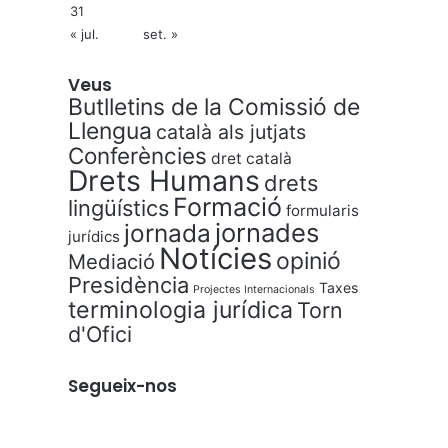
31
« jul.
set. »
Veus
Butlletins de la Comissió de
Llengua
català als jutjats
Conferències
dret català
Drets Humans
drets
Formació
lingüístics
formularis
jornades
jornada
jurídics
Notícies
opinió
Mediació
Presidència
Taxes
Projectes Internacionals
terminologia jurídica
Torn
d'Ofici
Segueix-nos