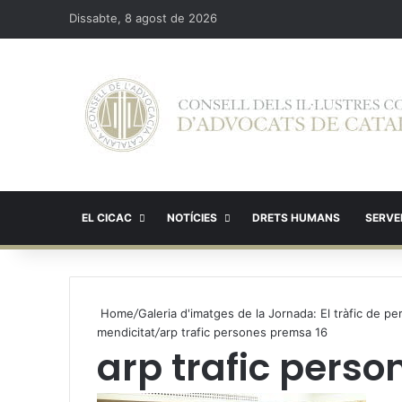
Dissabte, 8 agost de 2026
EL CICAC
NOTÍCIES
DRETS HUMANS
SERVEI
Home
/
Galeria d'imatges de la Jornada: El tràfic de per
mendicitat
/
arp trafic persones premsa 16
arp trafic pers