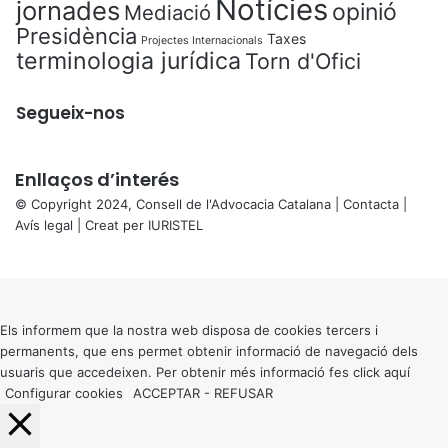
Notícies
jornades
opinió
Mediació
Presidència
Taxes
Projectes Internacionals
terminologia jurídica
Torn d'Ofici
Segueix-nos
Enllaços d’interés
© Copyright 2024, Consell de l'Advocacia Catalana |
Contacta
|
Avís legal
| Creat per
IURISTEL
X
Back
to
top
button
Els informem que la nostra web disposa de cookies tercers i
permanents, que ens permet obtenir informació de navegació dels
usuaris que accedeixen. Per obtenir més informació fes click
aquí
Configurar cookies
ACCEPTAR
-
REFUSAR