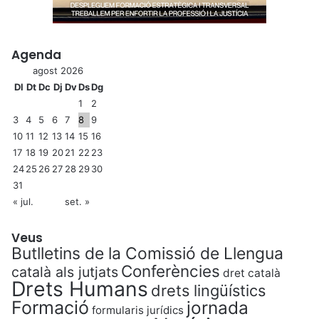
Agenda
agost 2026
Dl
Dt
Dc
Dj
Dv
Ds
Dg
1
2
3
4
5
6
7
8
9
10
11
12
13
14
15
16
17
18
19
20
21
22
23
24
25
26
27
28
29
30
31
« jul.
set. »
Veus
Butlletins de la Comissió de Llengua
Conferències
català als jutjats
dret català
Drets Humans
drets lingüístics
Formació
jornada
formularis jurídics