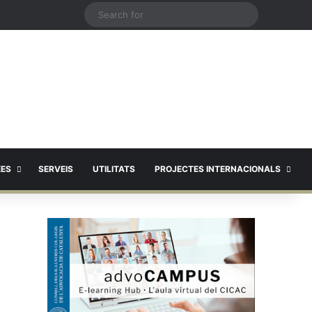
X
Search
for
EES
SERVEIS
UTILITATS
PROJECTES INTERNACIONALS