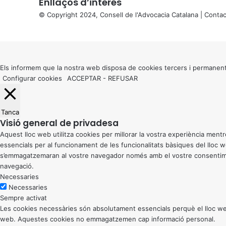
Enllaços d’interés
© Copyright 2024, Consell de l'Advocacia Catalana |
Contac
X
Back
to
top
button
Els informem que la nostra web disposa de cookies tercers i permanent
Configurar cookies
ACCEPTAR
-
REFUSAR
Tanca
Visió general de privadesa
Aquest lloc web utilitza cookies per millorar la vostra experiència me
essencials per al funcionament de les funcionalitats bàsiques del lloc
s’emmagatzemaran al vostre navegador només amb el vostre consentiment
navegació.
Necessaries
Necessaries
Sempre activat
Les cookies necessàries són absolutament essencials perquè el lloc web
web. Aquestes cookies no emmagatzemen cap informació personal.