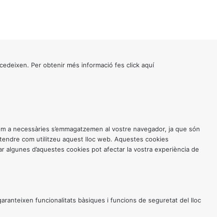
cedeixen. Per obtenir més informació fes click
aquí
 com a necessàries s’emmagatzemen al vostre navegador, ja que són
entendre com utilitzeu aquest lloc web. Aquestes cookies
 algunes d’aquestes cookies pot afectar la vostra experiència de
anteixen funcionalitats bàsiques i funcions de seguretat del lloc