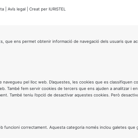
ta
|
Avís legal
| Creat per
IURISTEL
s, que ens permet obtenir informació de navegació dels usuaris que ac
ntre navegueu pel lloc web. D’aquestes, les cookies que es classifiquen
 web. També fem servir cookies de tercers que ens ajuden a analitzar i 
. També teniu l’opció de desactivar aquestes cookies. Però desactivar
 funcioni correctament. Aquesta categoria només inclou galetes que gar