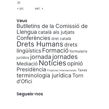
31
« jul.
set. »
Veus
Butlletins de la Comissió de
Llengua
català als jutjats
Conferències
dret català
Drets Humans
drets
Formació
lingüístics
formularis
jornades
jornada
jurídics
Notícies
opinió
Mediació
Presidència
Taxes
Projectes Internacionals
terminologia jurídica
Torn
d'Ofici
Segueix-nos