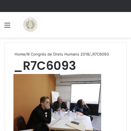
Menu
S
Home
/
III Congrés de Drets Humans 2018
/
_R7C6093
_R7C6093