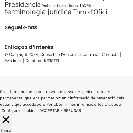
Presidència
Taxes
Projectes Internacionals
terminologia jurídica
Torn d'Ofici
Segueix-nos
Enllaços d’interés
© Copyright 2024, Consell de l'Advocacia Catalana |
Contacta
|
Avís legal
| Creat per
IURISTEL
X
Back
to
top
button
Els informem que la nostra web disposa de cookies tercers i
permanents, que ens permet obtenir informació de navegació dels
usuaris que accedeixen. Per obtenir més informació fes click
aquí
Configurar cookies
ACCEPTAR
-
REFUSAR
Tanca