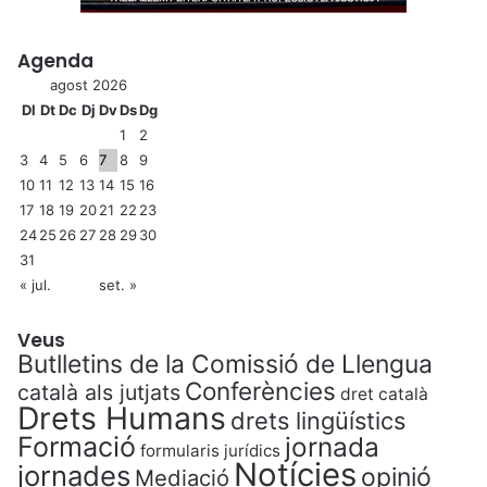
Agenda
agost 2026
Dl
Dt
Dc
Dj
Dv
Ds
Dg
1
2
3
4
5
6
7
8
9
10
11
12
13
14
15
16
17
18
19
20
21
22
23
24
25
26
27
28
29
30
31
« jul.
set. »
Veus
Butlletins de la Comissió de Llengua
Conferències
català als jutjats
dret català
Drets Humans
drets lingüístics
Formació
jornada
formularis jurídics
Notícies
jornades
opinió
Mediació