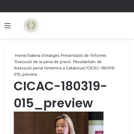
Menu
S
Home
/
Galeria d'imatges Presentació de l’informe:
“Execució de la pena de presó. Peculiaritats de
l’execució penal femenina a Catalunya”
/
CICAC-180319-
015_preview
CICAC-180319-
015_preview