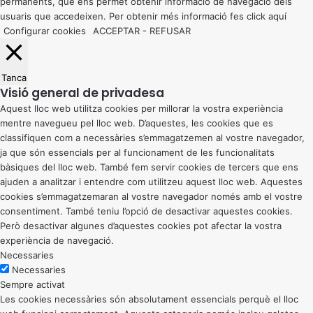
permanents, que ens permet obtenir informació de navegació dels
usuaris que accedeixen. Per obtenir més informació fes click
aquí
Configurar cookies
ACCEPTAR
-
REFUSAR
Tanca
Visió general de privadesa
Aquest lloc web utilitza cookies per millorar la vostra experiència
mentre navegueu pel lloc web. D’aquestes, les cookies que es
classifiquen com a necessàries s’emmagatzemen al vostre navegador,
ja que són essencials per al funcionament de les funcionalitats
bàsiques del lloc web. També fem servir cookies de tercers que ens
ajuden a analitzar i entendre com utilitzeu aquest lloc web. Aquestes
cookies s’emmagatzemaran al vostre navegador només amb el vostre
consentiment. També teniu l’opció de desactivar aquestes cookies.
Però desactivar algunes d’aquestes cookies pot afectar la vostra
experiència de navegació.
Necessaries
Necessaries
Sempre activat
Les cookies necessàries són absolutament essencials perquè el lloc