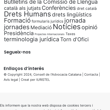
Butlletins de la Comissió de Llengua
Conferències
català als jutjats
dret català
Drets Humans
drets lingüístics
Formació
jornada
formularis jurídics
Notícies
jornades
opinió
Mediació
Presidència
Taxes
Projectes Internacionals
terminologia jurídica
Torn d'Ofici
Segueix-nos
Enllaços d’interés
© Copyright 2024, Consell de l'Advocacia Catalana |
Contacta
|
Avís legal
| Creat per
IURISTEL
X
Back
to
top
button
Els informem que la nostra web disposa de cookies tercers i