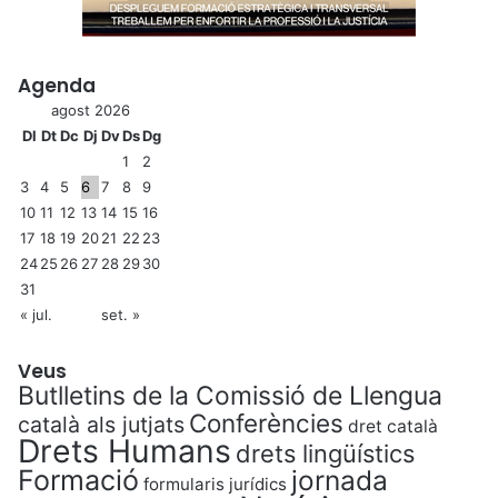
Agenda
agost 2026
Dl
Dt
Dc
Dj
Dv
Ds
Dg
1
2
3
4
5
6
7
8
9
10
11
12
13
14
15
16
17
18
19
20
21
22
23
24
25
26
27
28
29
30
31
« jul.
set. »
Veus
Butlletins de la Comissió de Llengua
Conferències
català als jutjats
dret català
Drets Humans
drets lingüístics
Formació
jornada
formularis jurídics