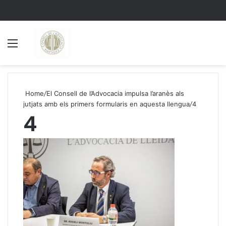
Menu
S
Home
/
El Consell de l’Advocacia impulsa l’aranès als
jutjats amb els primers formularis en aquesta llengua
/
4
4