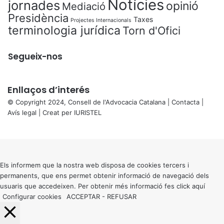
Notícies
jornades
opinió
Mediació
Presidència
Taxes
Projectes Internacionals
terminologia jurídica
Torn d'Ofici
Segueix-nos
Enllaços d’interés
© Copyright 2024, Consell de l'Advocacia Catalana |
Contacta
|
Avís legal
| Creat per
IURISTEL
X
Back
to
top
button
Els informem que la nostra web disposa de cookies tercers i
permanents, que ens permet obtenir informació de navegació dels
usuaris que accedeixen. Per obtenir més informació fes click
aquí
Configurar cookies
ACCEPTAR
-
REFUSAR