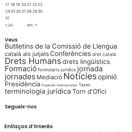
17
18
19
20
21
22
23
24
25
26
27
28
29
30
31
« jul.
set. »
Veus
Butlletins de la Comissió de Llengua
Conferències
català als jutjats
dret català
Drets Humans
drets lingüístics
Formació
jornada
formularis jurídics
Notícies
jornades
opinió
Mediació
Presidència
Taxes
Projectes Internacionals
terminologia jurídica
Torn d'Ofici
Segueix-nos
Enllaços d’interés