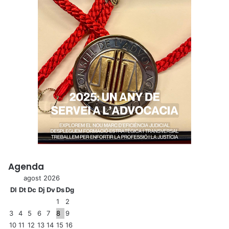
Agenda
agost 2026
Dl
Dt
Dc
Dj
Dv
Ds
Dg
1
2
3
4
5
6
7
8
9
10
11
12
13
14
15
16