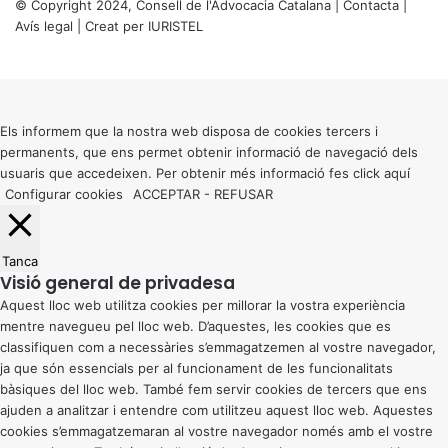
© Copyright 2024, Consell de l'Advocacia Catalana |
Contacta
|
Avís legal
| Creat per
IURISTEL
X
Back
to
top
button
Els informem que la nostra web disposa de cookies tercers i
permanents, que ens permet obtenir informació de navegació dels
usuaris que accedeixen. Per obtenir més informació fes click
aquí
Configurar cookies
ACCEPTAR
-
REFUSAR
Tanca
Visió general de privadesa
Aquest lloc web utilitza cookies per millorar la vostra experiència
mentre navegueu pel lloc web. D’aquestes, les cookies que es
classifiquen com a necessàries s’emmagatzemen al vostre navegador,
ja que són essencials per al funcionament de les funcionalitats
bàsiques del lloc web. També fem servir cookies de tercers que ens
ajuden a analitzar i entendre com utilitzeu aquest lloc web. Aquestes
cookies s’emmagatzemaran al vostre navegador només amb el vostre