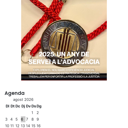
Agenda
agost 2026
Dl
Dt
Dc
Dj
Dv
Ds
Dg
1
2
3
4
5
6
7
8
9
10
11
12
13
14
15
16