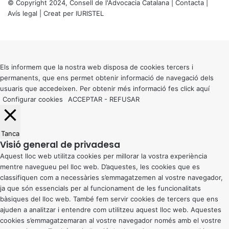
© Copyright 2024, Consell de l'Advocacia Catalana |
Contacta
|
Avís legal
| Creat per
IURISTEL
X
Back
to
top
button
Els informem que la nostra web disposa de cookies tercers i
permanents, que ens permet obtenir informació de navegació dels
usuaris que accedeixen. Per obtenir més informació fes click
aquí
Configurar cookies
ACCEPTAR
-
REFUSAR
Tanca
Visió general de privadesa
Aquest lloc web utilitza cookies per millorar la vostra experiència
mentre navegueu pel lloc web. D’aquestes, les cookies que es
classifiquen com a necessàries s’emmagatzemen al vostre navegador,
ja que són essencials per al funcionament de les funcionalitats
bàsiques del lloc web. També fem servir cookies de tercers que ens
ajuden a analitzar i entendre com utilitzeu aquest lloc web. Aquestes
cookies s’emmagatzemaran al vostre navegador només amb el vostre