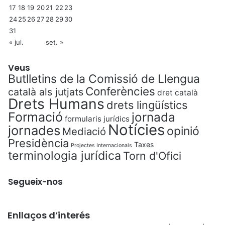
17
18
19
20
21
22
23
24
25
26
27
28
29
30
31
« jul.
set. »
Veus
Butlletins de la Comissió de Llengua
Conferències
català als jutjats
dret català
Drets Humans
drets lingüístics
Formació
jornada
formularis jurídics
Notícies
jornades
opinió
Mediació
Presidència
Taxes
Projectes Internacionals
terminologia jurídica
Torn d'Ofici
Segueix-nos
Enllaços d’interés