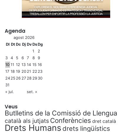
Agenda
agost 2026
Dl
Dt
Dc
Dj
Dv
Ds
Dg
1
2
3
4
5
6
7
8
9
10
11
12
13
14
15
16
17
18
19
20
21
22
23
24
25
26
27
28
29
30
31
« jul.
set. »
Veus
Butlletins de la Comissió de Llengua
Conferències
català als jutjats
dret català
Drets Humans
drets lingüístics