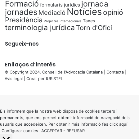
Formació
jornada
formularis jurídics
Notícies
jornades
opinió
Mediació
Presidència
Taxes
Projectes Internacionals
terminologia jurídica
Torn d'Ofici
Segueix-nos
Enllaços d’interés
© Copyright 2024, Consell de l'Advocacia Catalana |
Contacta
|
Avís legal
| Creat per
IURISTEL
X
Back
to
top
button
Els informem que la nostra web disposa de cookies tercers i
permanents, que ens permet obtenir informació de navegació dels
usuaris que accedeixen. Per obtenir més informació fes click
aquí
Configurar cookies
ACCEPTAR
-
REFUSAR