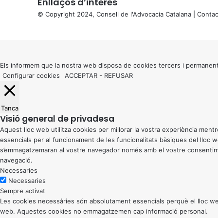
Enllaços d’interés
© Copyright 2024, Consell de l'Advocacia Catalana |
Contac
X
Back
to
top
button
Els informem que la nostra web disposa de cookies tercers i permanent
Configurar cookies
ACCEPTAR
-
REFUSAR
Tanca
Visió general de privadesa
Aquest lloc web utilitza cookies per millorar la vostra experiència me
essencials per al funcionament de les funcionalitats bàsiques del lloc
s’emmagatzemaran al vostre navegador només amb el vostre consentiment
navegació.
Necessaries
Necessaries
Sempre activat
Les cookies necessàries són absolutament essencials perquè el lloc web
web. Aquestes cookies no emmagatzemen cap informació personal.