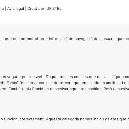
ta
|
Avís legal
| Creat per
IURISTEL
s, que ens permet obtenir informació de navegació dels usuaris que ac
ntre navegueu pel lloc web. D’aquestes, les cookies que es classifiquen
 web. També fem servir cookies de tercers que ens ajuden a analitzar i 
. També teniu l’opció de desactivar aquestes cookies. Però desactivar
 funcioni correctament. Aquesta categoria només inclou galetes que gar