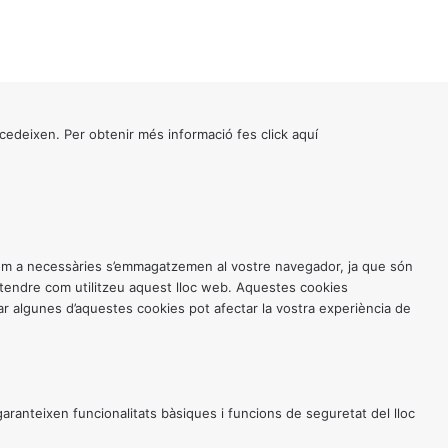
cedeixen. Per obtenir més informació fes click
aquí
 com a necessàries s’emmagatzemen al vostre navegador, ja que són
entendre com utilitzeu aquest lloc web. Aquestes cookies
 algunes d’aquestes cookies pot afectar la vostra experiència de
anteixen funcionalitats bàsiques i funcions de seguretat del lloc