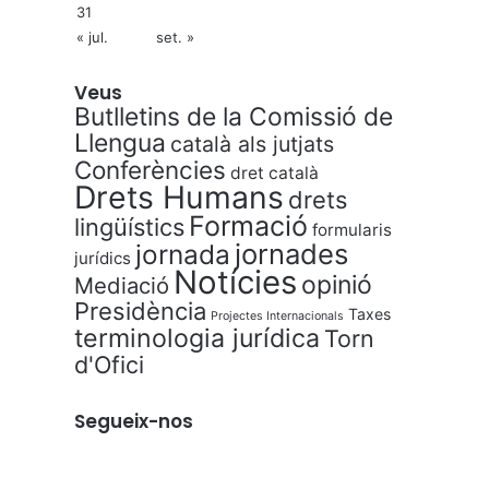
31
« jul.
set. »
Veus
Butlletins de la Comissió de
Llengua
català als jutjats
Conferències
dret català
Drets Humans
drets
Formació
lingüístics
formularis
jornades
jornada
jurídics
Notícies
opinió
Mediació
Presidència
Taxes
Projectes Internacionals
terminologia jurídica
Torn
d'Ofici
Segueix-nos