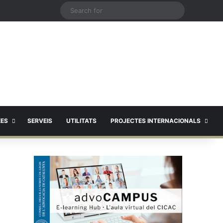
X
Search
for
EES
SERVEIS
UTILITATS
PROJECTES INTERNACIONALS