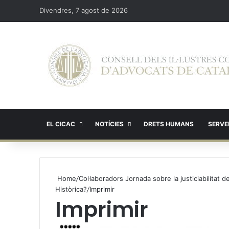
Divendres, 7 agost de 2026
EL CICAC
NOTÍCIES
DRETS HUMANS
SERVEI
Home
/
Col·laboradors Jornada sobre la justiciabilitat 
Històrica?
/
Imprimir
Imprimir