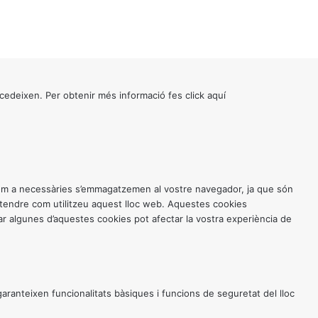
cedeixen. Per obtenir més informació fes click
aquí
 com a necessàries s’emmagatzemen al vostre navegador, ja que són
entendre com utilitzeu aquest lloc web. Aquestes cookies
 algunes d’aquestes cookies pot afectar la vostra experiència de
anteixen funcionalitats bàsiques i funcions de seguretat del lloc