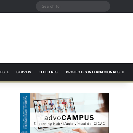
X
Search
for
EES
SERVEIS
UTILITATS
PROJECTES INTERNACIONALS