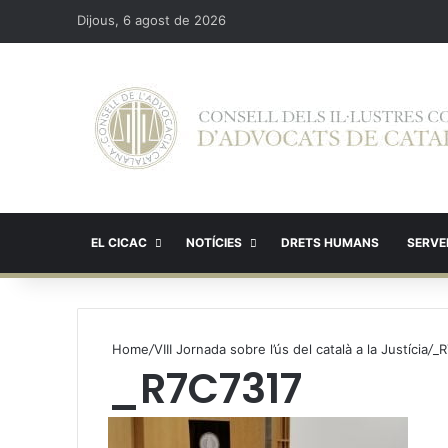
Dijous, 6 agost de 2026
EL CICAC
NOTÍCIES
DRETS HUMANS
SERVEI
Home
/
VIII Jornada sobre l’ús del català a la Justícia
/
_R
_R7C7317