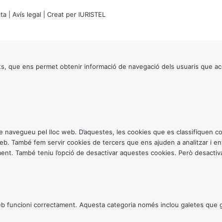
ta
|
Avís legal
| Creat per
IURISTEL
s, que ens permet obtenir informació de navegació dels usuaris que ac
ntre navegueu pel lloc web. D’aquestes, les cookies que es classifiquen
 web. També fem servir cookies de tercers que ens ajuden a analitzar i 
. També teniu l’opció de desactivar aquestes cookies. Però desactivar
 funcioni correctament. Aquesta categoria només inclou galetes que gar