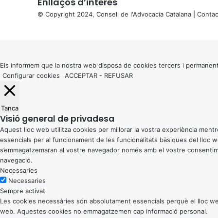
Enllaços d’interés
© Copyright 2024, Consell de l'Advocacia Catalana |
Contac
X
Back
to
top
button
Els informem que la nostra web disposa de cookies tercers i permanent
Configurar cookies
ACCEPTAR
-
REFUSAR
Tanca
Visió general de privadesa
Aquest lloc web utilitza cookies per millorar la vostra experiència me
essencials per al funcionament de les funcionalitats bàsiques del lloc
s’emmagatzemaran al vostre navegador només amb el vostre consentiment
navegació.
Necessaries
Necessaries
Sempre activat
Les cookies necessàries són absolutament essencials perquè el lloc web
web. Aquestes cookies no emmagatzemen cap informació personal.