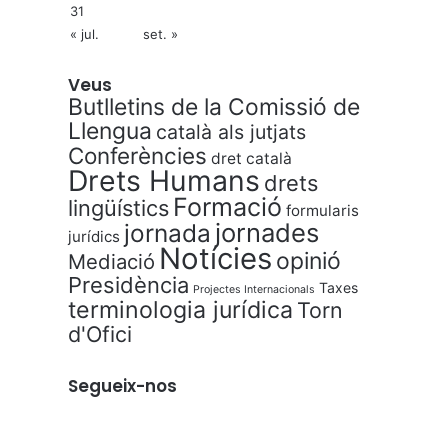
31
« jul.
set. »
Veus
Butlletins de la Comissió de
Llengua
català als jutjats
Conferències
dret català
Drets Humans
drets
Formació
lingüístics
formularis
jornades
jornada
jurídics
Notícies
opinió
Mediació
Presidència
Taxes
Projectes Internacionals
terminologia jurídica
Torn
d'Ofici
Segueix-nos