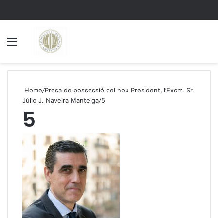
Menu
S
Home
/
Presa de possessió del nou President, l’Excm. Sr.
Júlio J. Naveira Manteiga
/
5
5