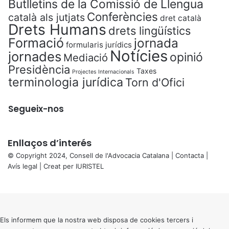
Butlletins de la Comissió de Llengua
Conferències
català als jutjats
dret català
Drets Humans
drets lingüístics
Formació
jornada
formularis jurídics
Notícies
jornades
opinió
Mediació
Presidència
Taxes
Projectes Internacionals
terminologia jurídica
Torn d'Ofici
Segueix-nos
Enllaços d’interés
© Copyright 2024, Consell de l'Advocacia Catalana |
Contacta
|
Avís legal
| Creat per
IURISTEL
X
Back
to
top
button
Els informem que la nostra web disposa de cookies tercers i