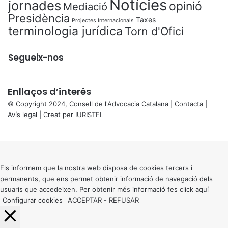
Notícies
jornades
opinió
Mediació
Presidència
Taxes
Projectes Internacionals
terminologia jurídica
Torn d'Ofici
Segueix-nos
Enllaços d’interés
© Copyright 2024, Consell de l'Advocacia Catalana |
Contacta
|
Avís legal
| Creat per
IURISTEL
X
Back
to
top
button
Els informem que la nostra web disposa de cookies tercers i
permanents, que ens permet obtenir informació de navegació dels
usuaris que accedeixen. Per obtenir més informació fes click
aquí
Configurar cookies
ACCEPTAR
-
REFUSAR