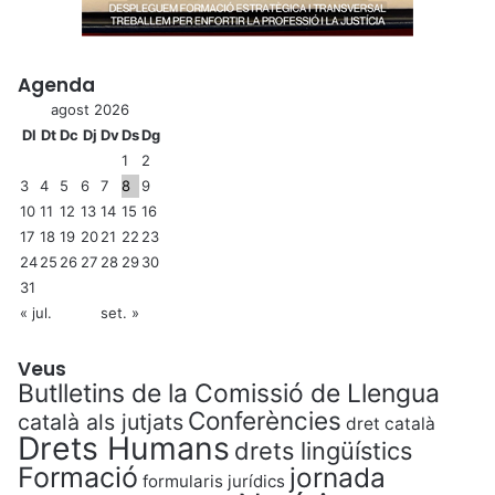
Agenda
agost 2026
Dl
Dt
Dc
Dj
Dv
Ds
Dg
1
2
3
4
5
6
7
8
9
10
11
12
13
14
15
16
17
18
19
20
21
22
23
24
25
26
27
28
29
30
31
« jul.
set. »
Veus
Butlletins de la Comissió de Llengua
Conferències
català als jutjats
dret català
Drets Humans
drets lingüístics
Formació
jornada
formularis jurídics