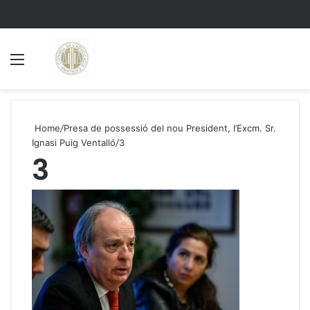
Menu
S
Home
/
Presa de possessió del nou President, l’Excm. Sr.
Ignasi Puig Ventalló
/
3
3