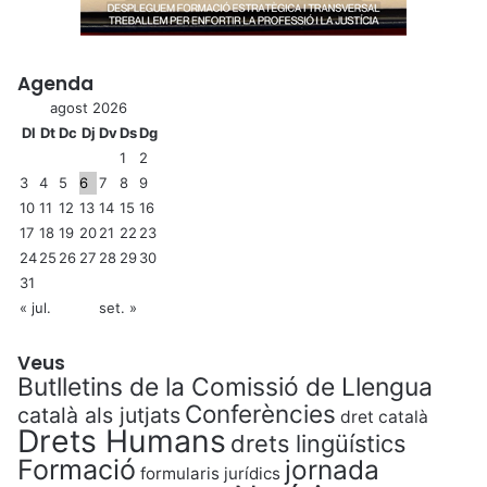
Agenda
agost 2026
Dl
Dt
Dc
Dj
Dv
Ds
Dg
1
2
3
4
5
6
7
8
9
10
11
12
13
14
15
16
17
18
19
20
21
22
23
24
25
26
27
28
29
30
31
« jul.
set. »
Veus
Butlletins de la Comissió de Llengua
Conferències
català als jutjats
dret català
Drets Humans
drets lingüístics
Formació
jornada
formularis jurídics