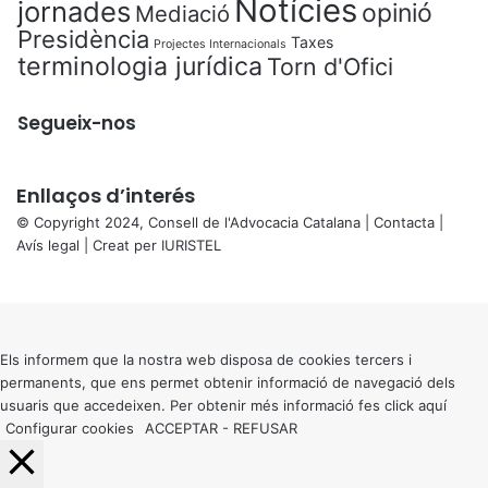
Notícies
jornades
opinió
Mediació
Presidència
Taxes
Projectes Internacionals
terminologia jurídica
Torn d'Ofici
Segueix-nos
Enllaços d’interés
© Copyright 2024, Consell de l'Advocacia Catalana |
Contacta
|
Avís legal
| Creat per
IURISTEL
X
Back
to
top
button
Els informem que la nostra web disposa de cookies tercers i
permanents, que ens permet obtenir informació de navegació dels
usuaris que accedeixen. Per obtenir més informació fes click
aquí
Configurar cookies
ACCEPTAR
-
REFUSAR