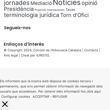
Notícies
jornades
opinió
Mediació
Presidència
Taxes
Projectes Internacionals
terminologia jurídica
Torn d'Ofici
Segueix-nos
Enllaços d’interés
© Copyright 2024, Consell de l'Advocacia Catalana |
Contacta
|
Avís legal
| Creat per
IURISTEL
X
Back
to
top
button
Els informem que la nostra web disposa de cookies tercers i
permanents, que ens permet obtenir informació de navegació dels
usuaris que accedeixen. Per obtenir més informació fes click
aquí
Configurar cookies
ACCEPTAR
-
REFUSAR