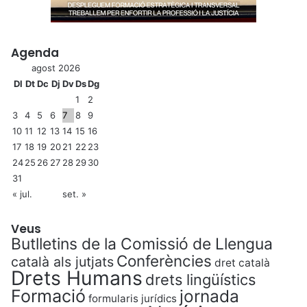
Agenda
agost 2026
Dl
Dt
Dc
Dj
Dv
Ds
Dg
1
2
3
4
5
6
7
8
9
10
11
12
13
14
15
16
17
18
19
20
21
22
23
24
25
26
27
28
29
30
31
« jul.
set. »
Veus
Butlletins de la Comissió de Llengua
Conferències
català als jutjats
dret català
Drets Humans
drets lingüístics
Formació
jornada
formularis jurídics