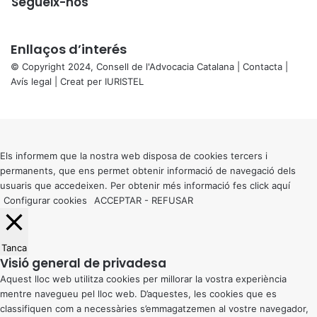
Segueix-nos
Enllaços d’interés
© Copyright 2024, Consell de l'Advocacia Catalana |
Contacta
|
Avís legal
| Creat per
IURISTEL
X
Back
to
top
button
Els informem que la nostra web disposa de cookies tercers i
permanents, que ens permet obtenir informació de navegació dels
usuaris que accedeixen. Per obtenir més informació fes click
aquí
Configurar cookies
ACCEPTAR
-
REFUSAR
Tanca
Visió general de privadesa
Aquest lloc web utilitza cookies per millorar la vostra experiència
mentre navegueu pel lloc web. D’aquestes, les cookies que es
classifiquen com a necessàries s’emmagatzemen al vostre navegador,