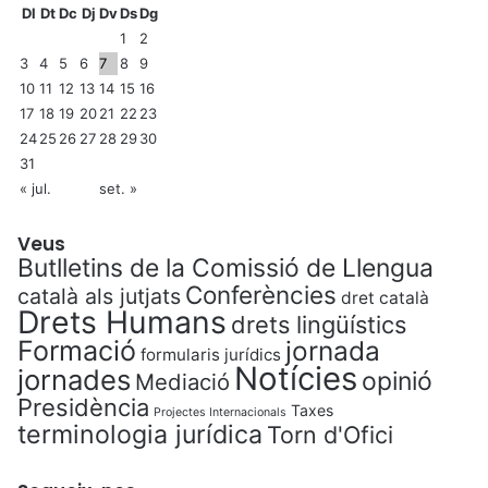
Dl
Dt
Dc
Dj
Dv
Ds
Dg
1
2
3
4
5
6
7
8
9
10
11
12
13
14
15
16
17
18
19
20
21
22
23
24
25
26
27
28
29
30
31
« jul.
set. »
Veus
Butlletins de la Comissió de Llengua
Conferències
català als jutjats
dret català
Drets Humans
drets lingüístics
Formació
jornada
formularis jurídics
Notícies
jornades
opinió
Mediació
Presidència
Taxes
Projectes Internacionals
terminologia jurídica
Torn d'Ofici