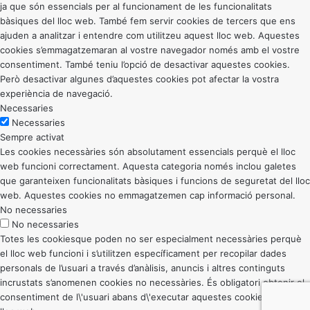
ja que són essencials per al funcionament de les funcionalitats
bàsiques del lloc web. També fem servir cookies de tercers que ens
ajuden a analitzar i entendre com utilitzeu aquest lloc web. Aquestes
cookies s’emmagatzemaran al vostre navegador només amb el vostre
consentiment. També teniu l’opció de desactivar aquestes cookies.
Però desactivar algunes d’aquestes cookies pot afectar la vostra
experiència de navegació.
Necessaries
Necessaries
Sempre activat
Les cookies necessàries són absolutament essencials perquè el lloc
web funcioni correctament. Aquesta categoria només inclou galetes
que garanteixen funcionalitats bàsiques i funcions de seguretat del lloc
web. Aquestes cookies no emmagatzemen cap informació personal.
No necessaries
No necessaries
Totes les cookiesque poden no ser especialment necessàries perquè
el lloc web funcioni i s’utilitzen específicament per recopilar dades
personals de l’usuari a través d’anàlisis, anuncis i altres continguts
incrustats s’anomenen cookies no necessàries. És obligatori obtenir el
consentiment de l\'usuari abans d\'executar aquestes cookies al vostre