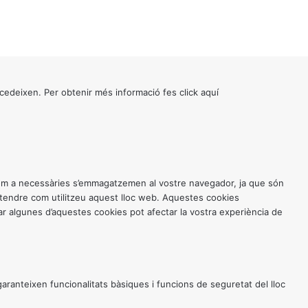
cedeixen. Per obtenir més informació fes click
aquí
 com a necessàries s’emmagatzemen al vostre navegador, ja que són
entendre com utilitzeu aquest lloc web. Aquestes cookies
 algunes d’aquestes cookies pot afectar la vostra experiència de
anteixen funcionalitats bàsiques i funcions de seguretat del lloc