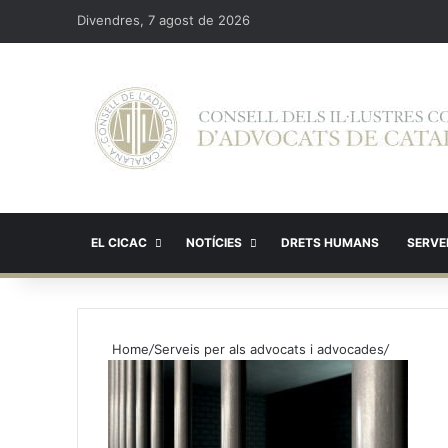
Divendres, 7 agost de 2026
EL CICAC
NOTÍCIES
DRETS HUMANS
SERVEI
Home
/
Serveis per als advocats i advocades
/