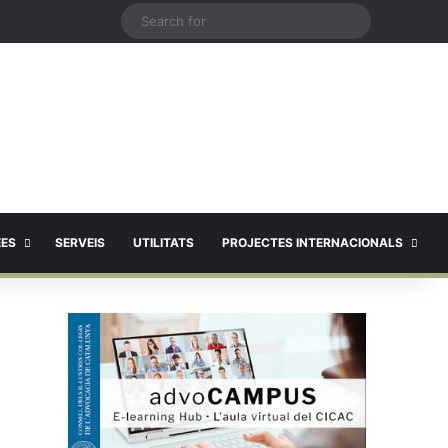
X
Search
for
EES
SERVEIS
UTILITATS
PROJECTES INTERNACIONALS