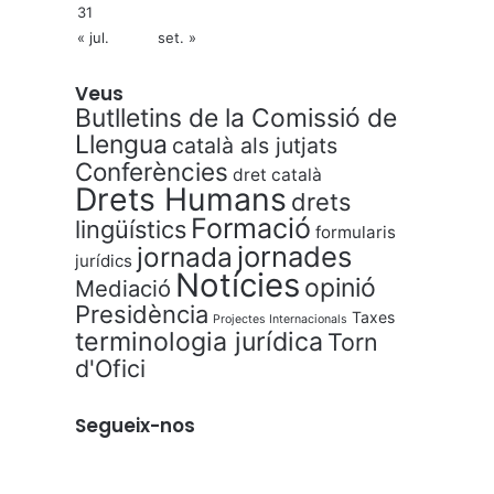
31
« jul.
set. »
Veus
Butlletins de la Comissió de
Llengua
català als jutjats
Conferències
dret català
Drets Humans
drets
Formació
lingüístics
formularis
jornades
jornada
jurídics
Notícies
opinió
Mediació
Presidència
Taxes
Projectes Internacionals
terminologia jurídica
Torn
d'Ofici
Segueix-nos