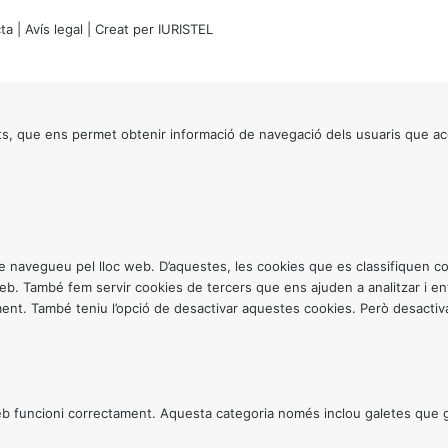
ta
|
Avís legal
| Creat per
IURISTEL
s, que ens permet obtenir informació de navegació dels usuaris que ac
ntre navegueu pel lloc web. D’aquestes, les cookies que es classifiquen
 web. També fem servir cookies de tercers que ens ajuden a analitzar i 
. També teniu l’opció de desactivar aquestes cookies. Però desactivar
 funcioni correctament. Aquesta categoria només inclou galetes que gar