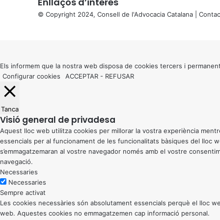
Enllaços d’interés
© Copyright 2024, Consell de l'Advocacia Catalana |
Contac
X
Back
to
top
button
Els informem que la nostra web disposa de cookies tercers i permanent
Configurar cookies
ACCEPTAR
-
REFUSAR
Tanca
Visió general de privadesa
Aquest lloc web utilitza cookies per millorar la vostra experiència me
essencials per al funcionament de les funcionalitats bàsiques del lloc
s’emmagatzemaran al vostre navegador només amb el vostre consentiment
navegació.
Necessaries
Necessaries
Sempre activat
Les cookies necessàries són absolutament essencials perquè el lloc web
web. Aquestes cookies no emmagatzemen cap informació personal.