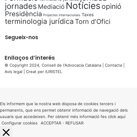
Notícies
jornades
opinió
Mediació
Presidència
Taxes
Projectes Internacionals
terminologia jurídica
Torn d'Ofici
Segueix-nos
Enllaços d’interés
© Copyright 2024, Consell de l'Advocacia Catalana |
Contacta
|
Avís legal
| Creat per
IURISTEL
X
Back
to
top
button
Els informem que la nostra web disposa de cookies tercers i
permanents, que ens permet obtenir informació de navegació dels
usuaris que accedeixen. Per obtenir més informació fes click
aquí
Configurar cookies
ACCEPTAR
-
REFUSAR