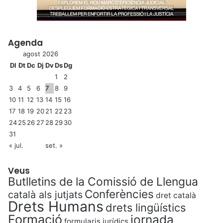
Agenda
agost 2026
Dl
Dt
Dc
Dj
Dv
Ds
Dg
1
2
3
4
5
6
7
8
9
10
11
12
13
14
15
16
17
18
19
20
21
22
23
24
25
26
27
28
29
30
31
« jul.
set. »
Veus
Butlletins de la Comissió de Llengua
Conferències
català als jutjats
dret català
Drets Humans
drets lingüístics
Formació
jornada
formularis jurídics