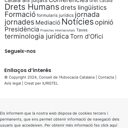
català als jutjats
dret català
Drets Humans
drets lingüístics
Formació
jornada
formularis jurídics
Notícies
jornades
opinió
Mediació
Presidència
Taxes
Projectes Internacionals
terminologia jurídica
Torn d'Ofici
Segueix-nos
Enllaços d’interés
© Copyright 2024, Consell de l'Advocacia Catalana |
Contacta
|
Avís legal
| Creat per
IURISTEL
X
Back
to
top
button
Els informem que la nostra web disposa de cookies tercers i
permanents, que ens permet obtenir informació de navegació dels
usuaris que accedeixen. Per obtenir més informació fes click
aquí