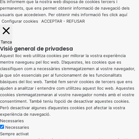
button
Els informem que la nostra web disposa de cookies tercers i
permanents, que ens permet obtenir informació de navegació dels
usuaris que accedeixen. Per obtenir més informació fes click
aquí
Configurar cookies
ACCEPTAR
-
REFUSAR
Tanca
Visió general de privadesa
Aquest lloc web utilitza cookies per millorar la vostra experiència
mentre navegueu pel lloc web. D’aquestes, les cookies que es
classifiquen com a necessàries s’emmagatzemen al vostre navegador,
ja que són essencials per al funcionament de les funcionalitats
bàsiques del lloc web. També fem servir cookies de tercers que ens
ajuden a analitzar i entendre com utilitzeu aquest lloc web. Aquestes
cookies s’emmagatzemaran al vostre navegador només amb el vostre
consentiment. També teniu l’opció de desactivar aquestes cookies.
Però desactivar algunes d’aquestes cookies pot afectar la vostra
experiència de navegació.
Necessaries
Necessaries
Sempre activat