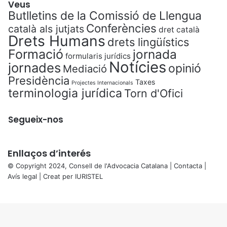
Veus
Butlletins de la Comissió de Llengua
Conferències
català als jutjats
dret català
Drets Humans
drets lingüístics
Formació
jornada
formularis jurídics
Notícies
jornades
opinió
Mediació
Presidència
Taxes
Projectes Internacionals
terminologia jurídica
Torn d'Ofici
Segueix-nos
Enllaços d’interés
© Copyright 2024, Consell de l'Advocacia Catalana |
Contacta
|
Avís legal
| Creat per
IURISTEL
X
Back
to
top