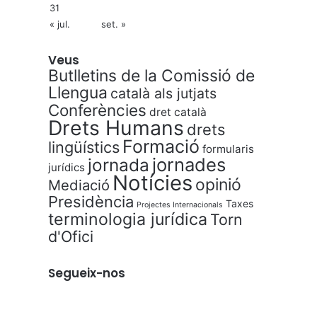
31
« jul.
set. »
Veus
Butlletins de la Comissió de
Llengua
català als jutjats
Conferències
dret català
Drets Humans
drets
Formació
lingüístics
formularis
jornades
jornada
jurídics
Notícies
opinió
Mediació
Presidència
Taxes
Projectes Internacionals
terminologia jurídica
Torn
d'Ofici
Segueix-nos