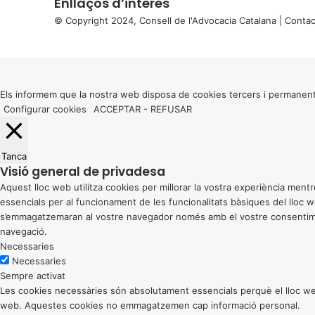
Enllaços d’interés
© Copyright 2024, Consell de l'Advocacia Catalana |
Contac
X
Back
to
top
button
Els informem que la nostra web disposa de cookies tercers i permanent
Configurar cookies
ACCEPTAR
-
REFUSAR
Tanca
Visió general de privadesa
Aquest lloc web utilitza cookies per millorar la vostra experiència me
essencials per al funcionament de les funcionalitats bàsiques del lloc
s’emmagatzemaran al vostre navegador només amb el vostre consentiment
navegació.
Necessaries
Necessaries
Sempre activat
Les cookies necessàries són absolutament essencials perquè el lloc web
web. Aquestes cookies no emmagatzemen cap informació personal.