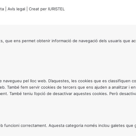
ta
|
Avís legal
| Creat per
IURISTEL
s, que ens permet obtenir informació de navegació dels usuaris que ac
ntre navegueu pel lloc web. D’aquestes, les cookies que es classifiquen
 web. També fem servir cookies de tercers que ens ajuden a analitzar i 
. També teniu l’opció de desactivar aquestes cookies. Però desactivar
 funcioni correctament. Aquesta categoria només inclou galetes que gar