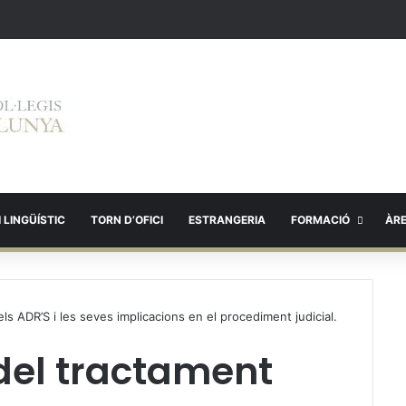
 LINGÜÍSTIC
TORN D’OFICI
ESTRANGERIA
FORMACIÓ
ÀR
els ADR’S i les seves implicacions en el procediment judicial.
 del tractament