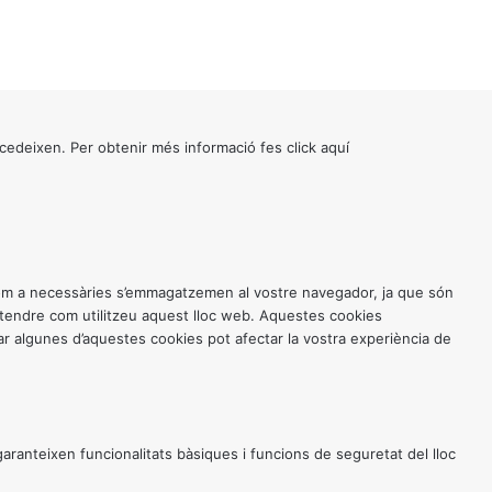
cedeixen. Per obtenir més informació fes click
aquí
 com a necessàries s’emmagatzemen al vostre navegador, ja que són
entendre com utilitzeu aquest lloc web. Aquestes cookies
 algunes d’aquestes cookies pot afectar la vostra experiència de
anteixen funcionalitats bàsiques i funcions de seguretat del lloc