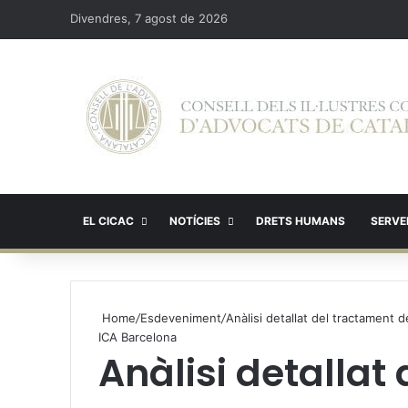
Divendres, 7 agost de 2026
EL CICAC
NOTÍCIES
DRETS HUMANS
SERVEI
Home
/
Esdeveniment
/
Anàlisi detallat del tractament d
ICA Barcelona
Anàlisi detallat