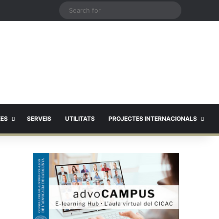
X
Search
for
EES
SERVEIS
UTILITATS
PROJECTES INTERNACIONALS