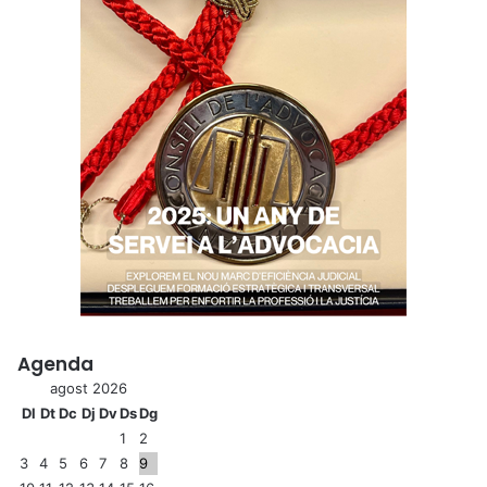
Agenda
agost 2026
Dl
Dt
Dc
Dj
Dv
Ds
Dg
1
2
3
4
5
6
7
8
9