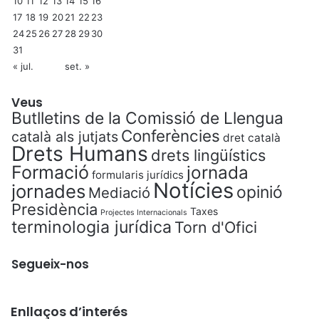
10
11
12
13
14
15
16
17
18
19
20
21
22
23
24
25
26
27
28
29
30
31
« jul.
set. »
Veus
Butlletins de la Comissió de Llengua
Conferències
català als jutjats
dret català
Drets Humans
drets lingüístics
Formació
jornada
formularis jurídics
Notícies
jornades
opinió
Mediació
Presidència
Taxes
Projectes Internacionals
terminologia jurídica
Torn d'Ofici
Segueix-nos
Enllaços d’interés