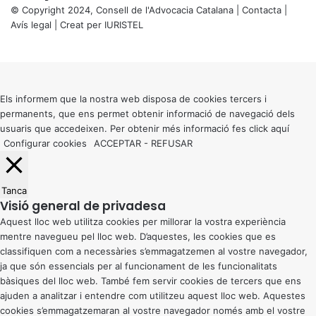
© Copyright 2024, Consell de l'Advocacia Catalana |
Contacta
|
Avís legal
| Creat per
IURISTEL
X
Back
to
top
button
Els informem que la nostra web disposa de cookies tercers i
permanents, que ens permet obtenir informació de navegació dels
usuaris que accedeixen. Per obtenir més informació fes click
aquí
Configurar cookies
ACCEPTAR
-
REFUSAR
Tanca
Visió general de privadesa
Aquest lloc web utilitza cookies per millorar la vostra experiència
mentre navegueu pel lloc web. D’aquestes, les cookies que es
classifiquen com a necessàries s’emmagatzemen al vostre navegador,
ja que són essencials per al funcionament de les funcionalitats
bàsiques del lloc web. També fem servir cookies de tercers que ens
ajuden a analitzar i entendre com utilitzeu aquest lloc web. Aquestes
cookies s’emmagatzemaran al vostre navegador només amb el vostre